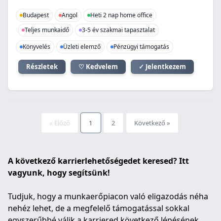
Budapest
Angol
Heti 2 nap home office
Teljes munkaidő
3-5 év szakmai tapasztalat
Könyvelés
Üzleti elemző
Pénzügyi támogatás
Részletek
♡ Kedvelem
✓ Jelentkezem
« Előző
1
2
Következő »
A következő karrierlehetőségedet keresed? Itt
vagyunk, hogy segítsünk!
Tudjuk, hogy a munkaerőpiacon való eligazodás néha
nehéz lehet, de a megfelelő támogatással sokkal
egyszerűbbé válik a karriered következő lépésének