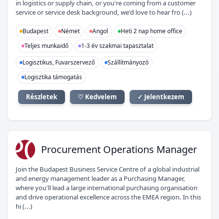
in logistics or supply chain, or you're coming from a customer
service or service desk background, we'd love to hear fro (...)
Budapest
Német
Angol
Heti 2 nap home office
Teljes munkaidő
1-3 év szakmai tapasztalat
Logisztikus, Fuvarszervező
Szállítmányozó
Logisztika támogatás
Részletek
♡ Kedvelem
✓ Jelentkezem
PO
Procurement Operations Manager
Join the Budapest Business Service Centre of a global industrial
and energy management leader as a Purchasing Manager,
where you'll lead a large international purchasing organisation
and drive operational excellence across the EMEA region. In this
hi (...)