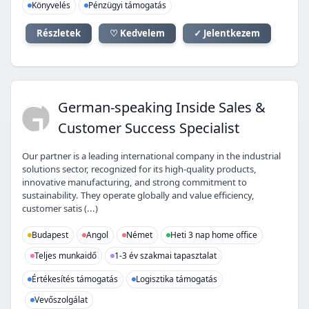
Könyvelés
Pénzügyi támogatás
Részletek
♡ Kedvelem
✓ Jelentkezem
GI
German-speaking Inside Sales &
Customer Success Specialist
Our partner is a leading international company in the industrial
solutions sector, recognized for its high-quality products,
innovative manufacturing, and strong commitment to
sustainability. They operate globally and value efficiency,
customer satis (...)
Budapest
Angol
Német
Heti 3 nap home office
Teljes munkaidő
1-3 év szakmai tapasztalat
Értékesítés támogatás
Logisztika támogatás
Vevőszolgálat