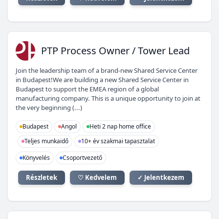
PP
PTP Process Owner / Tower Lead
Join the leadership team of a brand-new Shared Service Center
in Budapest!We are building a new Shared Service Center in
Budapest to support the EMEA region of a global
manufacturing company. This is a unique opportunity to join at
the very beginning (...)
Budapest
Angol
Heti 2 nap home office
Teljes munkaidő
10+ év szakmai tapasztalat
Könyvelés
Csoportvezető
Részletek
♡ Kedvelem
✓ Jelentkezem