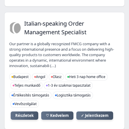
IO
Italian-speaking Order
Management Specialist
Our partner is a globally recognized FMCG company with a
strong international presence and a focus on delivering high-
quality products to customers worldwide. The company
operates in a dynamic, international environment where
innovation, sustainabili (...)
Budapest
Angol
Olasz
Heti 3 nap home office
Teljes munkaidő
1-3 év szakmai tapasztalat
Értékesítés támogatás
Logisztika támogatás
Vevőszolgálat
Részletek
♡ Kedvelem
✓ Jelentkezem