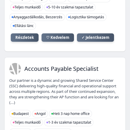
Teljes munkaidő
5-10 év szakmai tapasztalat
Anyaggazdálkodás, Beszerzés
Logisztika támogatás
Ellátási lánc
Részletek
♡ Kedvelem
✓ Jelentkezem
AP
Accounts Payable Specialist
Our partner is a dynamic and growing Shared Service Center
(SSC) delivering high-quality financial and operational support
across multiple regions. As part of their continued expansion,
they are strengthening their AP function and are looking for an
(...)
Budapest
Angol
Heti 3 nap home office
Teljes munkaidő
1-3 év szakmai tapasztalat