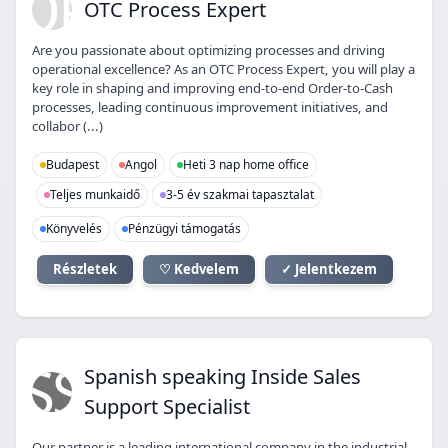
OP
OTC Process Expert
Are you passionate about optimizing processes and driving
operational excellence? As an OTC Process Expert, you will play a
key role in shaping and improving end-to-end Order-to-Cash
processes, leading continuous improvement initiatives, and
collabor (...)
Budapest
Angol
Heti 3 nap home office
Teljes munkaidő
3-5 év szakmai tapasztalat
Könyvelés
Pénzügyi támogatás
Részletek
♡ Kedvelem
✓ Jelentkezem
SS
Spanish speaking Inside Sales
Support Specialist
Our partner is a leading international company in the industrial