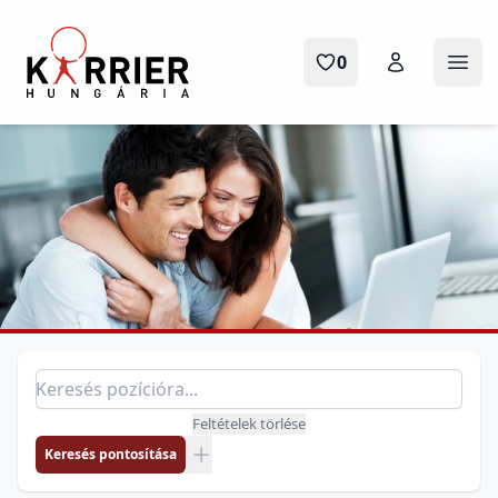
Karrier Hungária
0
Menü
Pozíció keresés
Keresés pozícióra
Feltételek törlése
Keresés pontosítása