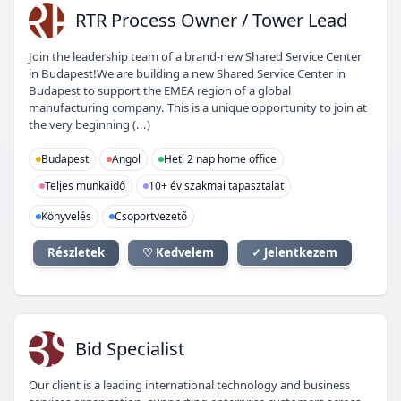
RP
RTR Process Owner / Tower Lead
Join the leadership team of a brand-new Shared Service Center
in Budapest!We are building a new Shared Service Center in
Budapest to support the EMEA region of a global
manufacturing company. This is a unique opportunity to join at
the very beginning (...)
Budapest
Angol
Heti 2 nap home office
Teljes munkaidő
10+ év szakmai tapasztalat
Könyvelés
Csoportvezető
Részletek
♡ Kedvelem
✓ Jelentkezem
BS
Bid Specialist
Our client is a leading international technology and business