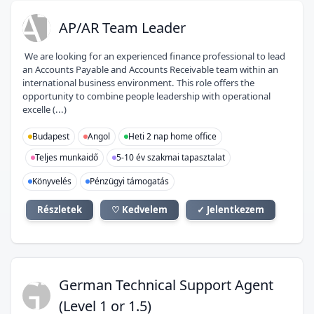
AT
AP/AR Team Leader
We are looking for an experienced finance professional to lead
an Accounts Payable and Accounts Receivable team within an
international business environment. This role offers the
opportunity to combine people leadership with operational
excelle (...)
Budapest
Angol
Heti 2 nap home office
Teljes munkaidő
5-10 év szakmai tapasztalat
Könyvelés
Pénzügyi támogatás
Részletek
♡ Kedvelem
✓ Jelentkezem
GT
German Technical Support Agent
(Level 1 or 1.5)