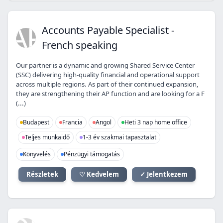
AP
Accounts Payable Specialist -
French speaking
Our partner is a dynamic and growing Shared Service Center
(SSC) delivering high-quality financial and operational support
across multiple regions. As part of their continued expansion,
they are strengthening their AP function and are looking for a F
(...)
Budapest
Francia
Angol
Heti 3 nap home office
Teljes munkaidő
1-3 év szakmai tapasztalat
Könyvelés
Pénzügyi támogatás
Részletek
♡ Kedvelem
✓ Jelentkezem