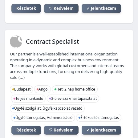
Részletek
♡ Kedvelem
✓ Jelentkezem
CS
Contract Specialist
Our partner is a well-established international organization
operating in a dynamic and complex business environment.
The company works with global customers and internal teams
across multiple functions, focusing on delivering high-quality
solu (...)
Budapest
Angol
Heti 2 nap home office
Teljes munkaidő
3-5 év szakmai tapasztalat
Ügyfélszolgálat, Ügyfélkapcsolat vezető
Ügyféltámogatás, Adminisztráció
Értékesítés támogatás
Részletek
♡ Kedvelem
✓ Jelentkezem