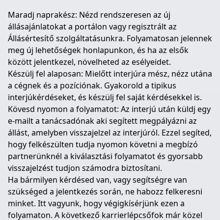
Maradj naprakész: Nézd rendszeresen az új
állásajánlatokat a portálon vagy regisztrált az
Állásértesítő szolgáltatásunkra. Folyamatosan jelennek
meg új lehetőségek honlapunkon, és ha az elsők
között jelentkezel, növelheted az esélyeidet.
Készülj fel alaposan: Mielőtt interjúra mész, nézz utána
a cégnek és a pozíciónak. Gyakorold a tipikus
interjúkérdéseket, és készülj fel saját kérdésekkel is.
Kövesd nyomon a folyamatot: Az interjú után küldj egy
e-mailt a tanácsadónak aki segített megpályázni az
állást, amelyben visszajelzel az interjúról. Ezzel segíted,
hogy felkészülten tudja nyomon követni a megbízó
partnerünknél a kiválasztási folyamatot és gyorsabb
visszajelzést tudjon számodra biztosítani.
Ha bármilyen kérdésed van, vagy segítségre van
szükséged a jelentkezés során, ne habozz felkeresni
minket. Itt vagyunk, hogy végigkísérjünk ezen a
folyamaton. A következő karrierlépcsőfok már közel