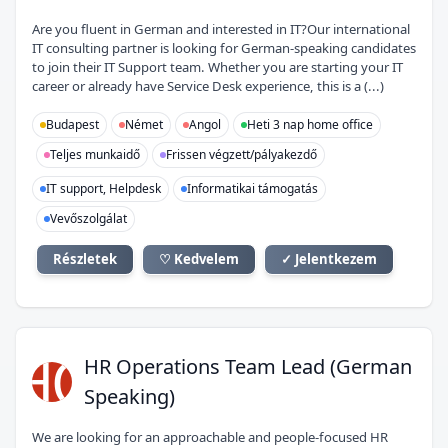
Are you fluent in German and interested in IT?Our international
IT consulting partner is looking for German-speaking candidates
to join their IT Support team. Whether you are starting your IT
career or already have Service Desk experience, this is a (...)
Budapest
Német
Angol
Heti 3 nap home office
Teljes munkaidő
Frissen végzett/pályakezdő
IT support, Helpdesk
Informatikai támogatás
Vevőszolgálat
Részletek
♡ Kedvelem
✓ Jelentkezem
HO
HR Operations Team Lead (German
Speaking)
We are looking for an approachable and people-focused HR