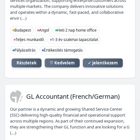
services organization, supporting enterprise customers across
multiple markets. The company delivers innovative solutions
and operates within a dynamic, fast-paced, and collaborative
envir (...)
Budapest
Angol
Heti 2 nap home office
Teljes munkaidő
1-3 év szakmai tapasztalat
Pályázatírás
Értékesítés támogatás
Részletek
♡ Kedvelem
✓ Jelentkezem
GA
GL Accountant (French/German)
Our partner is a dynamic and growing Shared Service Center
(SSC) delivering high-quality financial and operational support
across multiple regions. As part of their continued expansion,
they are strengthening their GL function and are looking for a G
(...)