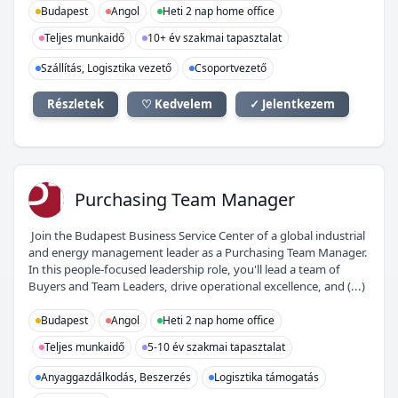
Budapest
Angol
Heti 2 nap home office
Teljes munkaidő
10+ év szakmai tapasztalat
Szállítás, Logisztika vezető
Csoportvezető
Részletek
♡ Kedvelem
✓ Jelentkezem
PT
Purchasing Team Manager
Join the Budapest Business Service Center of a global industrial
and energy management leader as a Purchasing Team Manager.
In this people-focused leadership role, you'll lead a team of
Buyers and Team Leaders, drive operational excellence, and (...)
Budapest
Angol
Heti 2 nap home office
Teljes munkaidő
5-10 év szakmai tapasztalat
Anyaggazdálkodás, Beszerzés
Logisztika támogatás