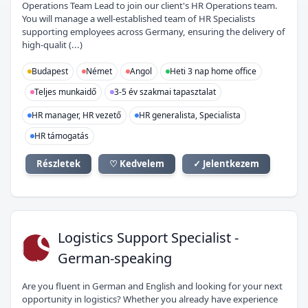
Operations Team Lead to join our client's HR Operations team.
You will manage a well-established team of HR Specialists
supporting employees across Germany, ensuring the delivery of
high-qualit (...)
Budapest
Német
Angol
Heti 3 nap home office
Teljes munkaidő
3-5 év szakmai tapasztalat
HR manager, HR vezető
HR generalista, Specialista
HR támogatás
Részletek
♡ Kedvelem
✓ Jelentkezem
LS
Logistics Support Specialist -
German-speaking
Are you fluent in German and English and looking for your next
opportunity in logistics? Whether you already have experience