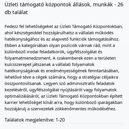
Üzleti támogató központok állások, munkák - 26
db találat
Fedezz fel lehetőségeket az Üzleti Támogató Központokban,
ahol készségeiddel hozzájárulhatsz a vállalati működés
hatékonyságához és az alapvető funkciók támogatásához.
Ebben a kategóriában olyan pozíciók várnak rád, mint a
különböző irodai feladatkörök, ügyfélszolgálat és
folyamatmenedzsment. A szakemberek ezen a területen
kulcsszerepet játszanak a vállalati folyamatok
hatékonyságának és eredményességének fenntartásában,
lehetővé téve a cégek számára, hogy a stratégiai céljaikra
összpontosítsanak. Legyen szó adminisztratív feladatok
kezeléséről, ügyfélszolgálat nyújtásáról vagy folyamatok
optimalizálásáról, az Üzleti Támogató Központokban épített
karrier lehetőséget kínál arra, hogy különböző iparágakban
hozzájárulj a szervezetek zökkenőmentes működéséhez.
Találatok megjelenítve: 1-20