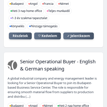
Budapest
Angol
Francia
Német
Heti 3 nap home office
Teljes munkaidő
1-3 év szakmai tapasztalat
Könyvelés
Pénzügyi támogatás
Részletek
♡ Kedvelem
✓ Jelentkezem
SO
Senior Operational Buyer - English
& German speaking
A global industrial company and energy management leader is
looking for a Senior Operational Buyer to join its Budapest-
based Business Service Center. The role is responsible for
ensuring smooth material flow from suppliers to production
and distribu (...)
Budapest
Angol
Német
Heti 2 nap home office