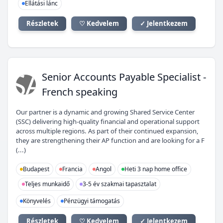
Ellátási lánc
Részletek
♡ Kedvelem
✓ Jelentkezem
SA
Senior Accounts Payable Specialist -
French speaking
Our partner is a dynamic and growing Shared Service Center
(SSC) delivering high-quality financial and operational support
across multiple regions. As part of their continued expansion,
they are strengthening their AP function and are looking for a F
(...)
Budapest
Francia
Angol
Heti 3 nap home office
Teljes munkaidő
3-5 év szakmai tapasztalat
Könyvelés
Pénzügyi támogatás
Részletek
♡ Kedvelem
✓ Jelentkezem