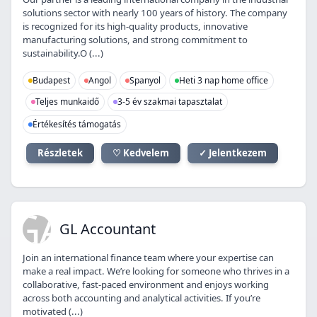
solutions sector with nearly 100 years of history. The company
is recognized for its high-quality products, innovative
manufacturing solutions, and strong commitment to
sustainability.O (...)
Budapest
Angol
Spanyol
Heti 3 nap home office
Teljes munkaidő
3-5 év szakmai tapasztalat
Értékesítés támogatás
Részletek
♡ Kedvelem
✓ Jelentkezem
GA
GL Accountant
Join an international finance team where your expertise can
make a real impact. We’re looking for someone who thrives in a
collaborative, fast-paced environment and enjoys working
across both accounting and analytical activities. If you’re
motivated (...)