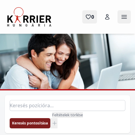
Karrier Hungária
0
Menü
Pozíció keresés
Keresés pozícióra
Feltételek törlése
Keresés pontosítása