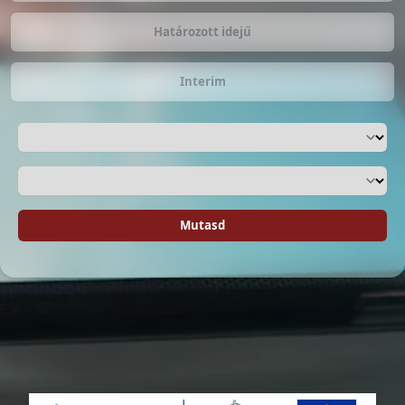
Határozott idejű
Interim
Mutasd