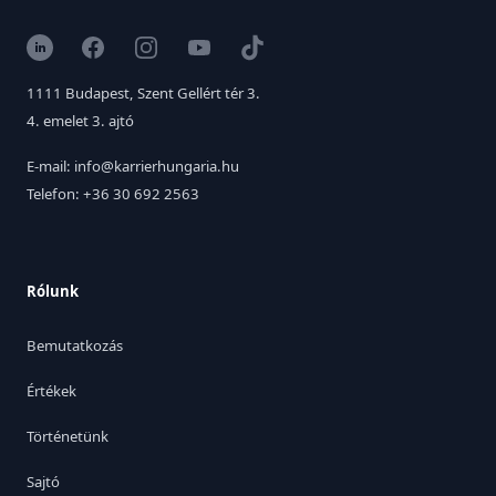
LinkedIn
Facebook
Instagram
YouTube
TikTok
1111 Budapest, Szent Gellért tér 3.
4. emelet 3. ajtó
E-mail: info@karrierhungaria.hu
Telefon: +36 30 692 2563
Rólunk
Bemutatkozás
Értékek
Történetünk
Sajtó