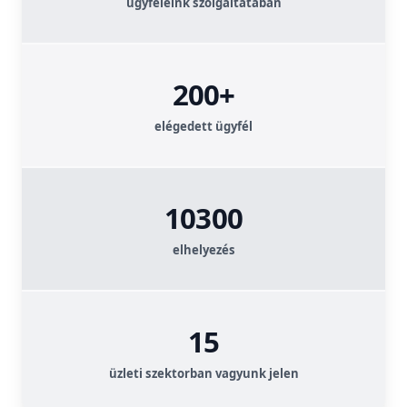
ügyfeleink szolgáltatában
200+
elégedett ügyfél
10300
elhelyezés
15
üzleti szektorban vagyunk jelen