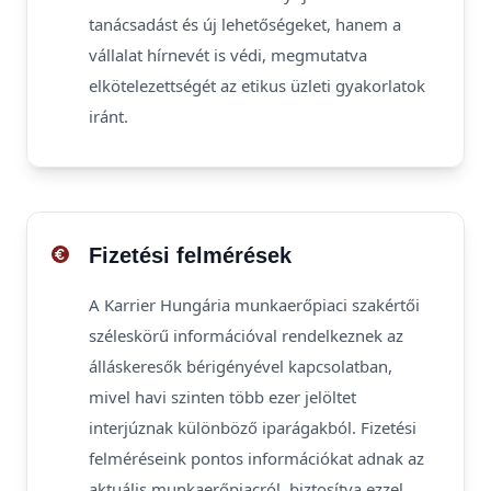
tanácsadást és új lehetőségeket, hanem a
vállalat hírnevét is védi, megmutatva
elkötelezettségét az etikus üzleti gyakorlatok
iránt.
Fizetési felmérések
A Karrier Hungária munkaerőpiaci szakértői
széleskörű információval rendelkeznek az
álláskeresők bérigényével kapcsolatban,
mivel havi szinten több ezer jelöltet
interjúznak különböző iparágakból. Fizetési
felméréseink pontos információkat adnak az
aktuális munkaerőpiacról, biztosítva ezzel