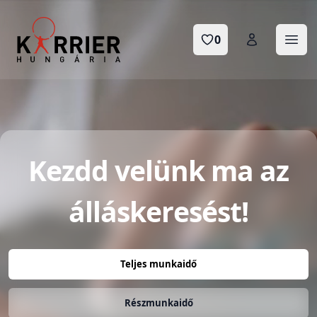
Karrier Hungária
0
Menü
Kezdd velünk ma az
álláskeresést!
Válassz típust
Teljes munkaidő
Részmunkaidő