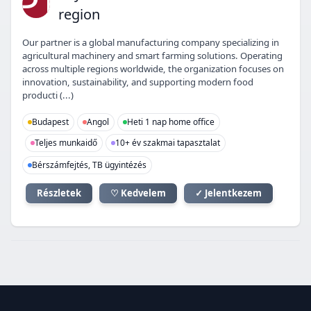
PT
region
Our partner is a global manufacturing company specializing in
agricultural machinery and smart farming solutions. Operating
across multiple regions worldwide, the organization focuses on
innovation, sustainability, and supporting modern food
producti (...)
Budapest
Angol
Heti 1 nap home office
Teljes munkaidő
10+ év szakmai tapasztalat
Bérszámfejtés, TB ügyintézés
Részletek
♡ Kedvelem
✓ Jelentkezem