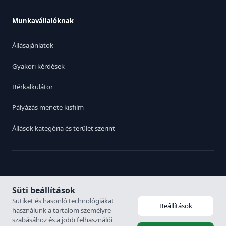
Munkavállalóknak
Állásajánlatok
Gyakori kérdések
Bérkalkulátor
Pályázás menete kisfilm
Állások kategória és terület szerint
Switch to English
|
Adatvédelmi irányelvek
Süti beállítások
Sütiket és hasonló technológiákat
Beállítások
használunk a tartalom személyre
© 2026. Karrier Hungária Kft. Minden jog fenntartva. Munkaerő
szabásához és a jobb felhasználói
közvetítési engedély: 6926-4/2007-5100-478