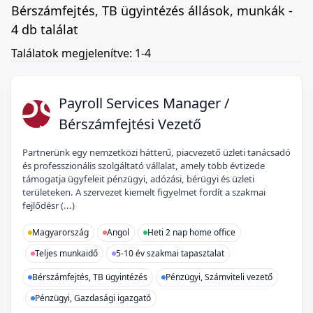
Bérszámfejtés, TB ügyintézés állások, munkák -
4 db találat
Találatok megjelenítve: 1-4
PS
Payroll Services Manager /
Bérszámfejtési Vezető
Partnerünk egy nemzetközi hátterű, piacvezető üzleti tanácsadó
és professzionális szolgáltató vállalat, amely több évtizede
támogatja ügyfeleit pénzügyi, adózási, bérügyi és üzleti
területeken. A szervezet kiemelt figyelmet fordít a szakmai
fejlődésr (...)
Magyarország
Angol
Heti 2 nap home office
Teljes munkaidő
5-10 év szakmai tapasztalat
Bérszámfejtés, TB ügyintézés
Pénzügyi, Számviteli vezető
Pénzügyi, Gazdasági igazgató