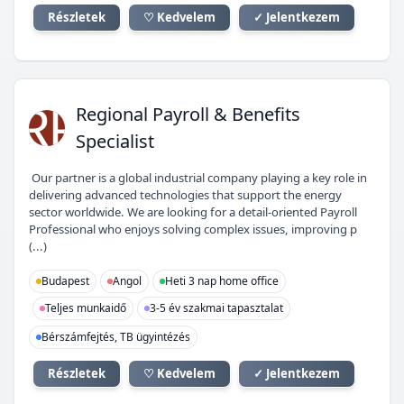
Részletek
♡ Kedvelem
✓ Jelentkezem
RP
Regional Payroll & Benefits
Specialist
Our partner is a global industrial company playing a key role in
delivering advanced technologies that support the energy
sector worldwide. We are looking for a detail-oriented Payroll
Professional who enjoys solving complex issues, improving p
(...)
Budapest
Angol
Heti 3 nap home office
Teljes munkaidő
3-5 év szakmai tapasztalat
Bérszámfejtés, TB ügyintézés
Részletek
♡ Kedvelem
✓ Jelentkezem