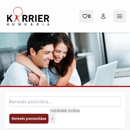
Karrier Hungária
0
Menü
Pozíció keresés
Keresés pozícióra
Feltételek törlése
Keresés pontosítása