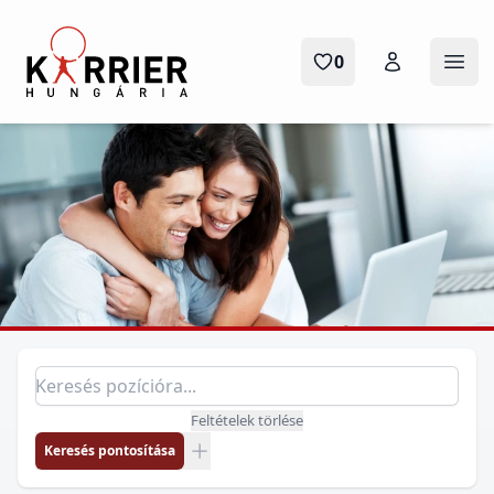
Karrier Hungária
0
Menü
Pozíció keresés
Keresés pozícióra
Feltételek törlése
Keresés pontosítása