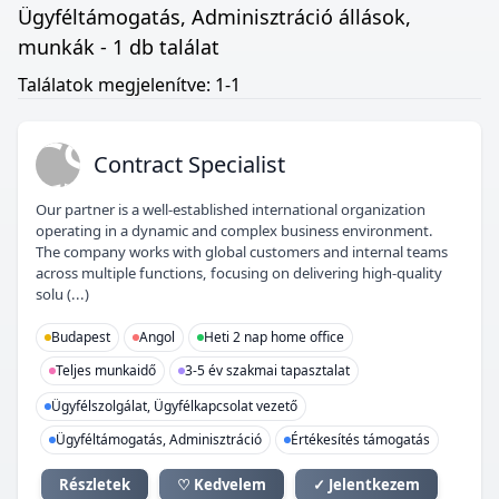
Ügyféltámogatás, Adminisztráció állások,
munkák - 1 db találat
Találatok megjelenítve: 1-1
CS
Contract Specialist
Our partner is a well-established international organization
operating in a dynamic and complex business environment.
The company works with global customers and internal teams
across multiple functions, focusing on delivering high-quality
solu (...)
Budapest
Angol
Heti 2 nap home office
Teljes munkaidő
3-5 év szakmai tapasztalat
Ügyfélszolgálat, Ügyfélkapcsolat vezető
Ügyféltámogatás, Adminisztráció
Értékesítés támogatás
Részletek
♡ Kedvelem
✓ Jelentkezem