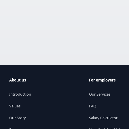
About us
For employers
Introduction
Our Services
Values
FAQ
Our Story
Salary Calculator