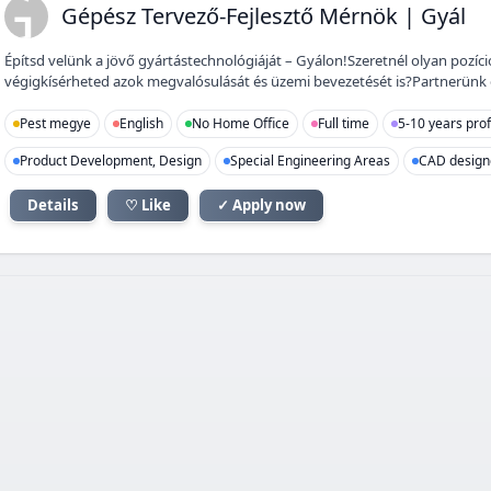
GT
Gépész Tervező-Fejlesztő Mérnök | Gyál
Építsd velünk a jövő gyártástechnológiáját – Gyálon!Szeretnél olyan poz
végigkísérheted azok megvalósulását és üzemi bevezetését is?Partnerünk egy
Pest megye
English
No Home Office
Full time
5-10 years pro
Product Development, Design
Special Engineering Areas
CAD designe
Details
♡ Like
✓ Apply now