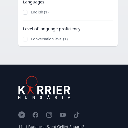
Languages
English (1)
Level of language proficiency
Conversation level (1)
LinkedIn
Facebook
Instagram
YouTube
TikTok
1111 Budapest, Szent Gellért Square 3