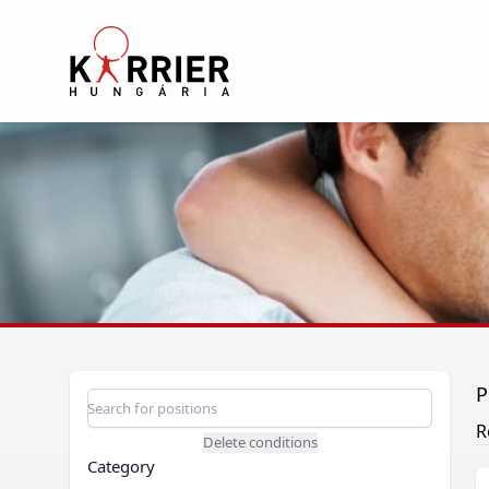
Karrier Hungária
P
Position search
Search for a position
R
Delete conditions
Category