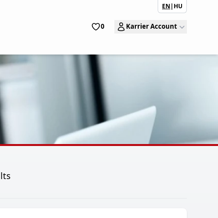
EN
|
HU
0
Karrier Account
lts