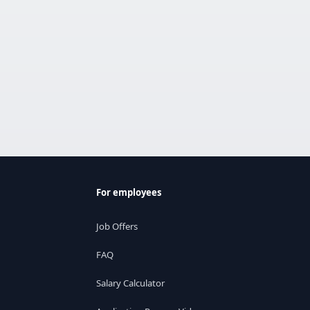
For employees
Job Offers
FAQ
Salary Calculator