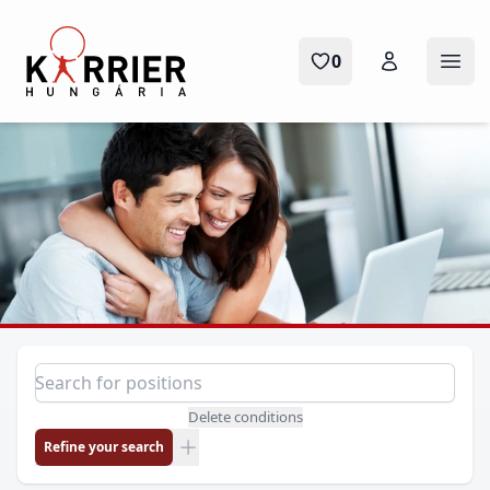
Karrier Hungária
0
Ope
Position search
Search for a position
Delete conditions
Refine your search