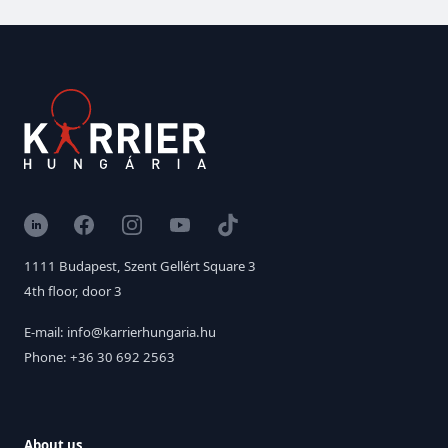
LinkedIn
Facebook
Instagram
YouTube
TikTok
1111 Budapest, Szent Gellért Square 3
4th floor, door 3
E-mail: info@karrierhungaria.hu
Phone: +36 30 692 2563
About us