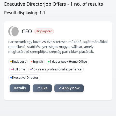
Executive DirectorJob Offers - 1 no. of results
Result displaying: 1-1
C
CEO
Highlighted
Partnerünk egy közel 25 éve sikeresen működő, saját márkákkal
rendelkező, stabil és nyereséges magyar vállalat, amely
meghatározó szereplője a szépségipari cikkek piacának.
Budapest
English
1 day a week Home Office
Full time
10+ years professional experience
Executive Director
Details
♡ Like
✓ Apply now