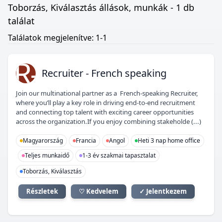
Toborzás, Kiválasztás állások, munkák - 1 db
találat
Találatok megjelenítve: 1-1
R-
Recruiter - French speaking
Join our multinational partner as a French-speaking Recruiter,
where you’ll play a key role in driving end-to-end recruitment
and connecting top talent with exciting career opportunities
across the organization.If you enjoy combining stakeholde (...)
Magyarország
Francia
Angol
Heti 3 nap home office
Teljes munkaidő
1-3 év szakmai tapasztalat
Toborzás, Kiválasztás
Részletek
♡ Kedvelem
✓ Jelentkezem