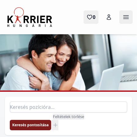
Karrier Hungária
0
Menü
Pozíció keresés
Keresés pozícióra
Feltételek törlése
Keresés pontosítása