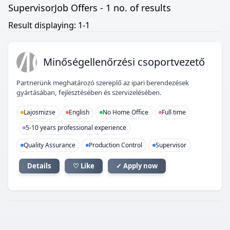
SupervisorJob Offers - 1 no. of results
Result displaying: 1-1
MC
Minőségellenőrzési csoportvezető
Partnerünk meghatározó szereplő az ipari berendezések
gyártásában, fejlesztésében és szervizelésében.
Lajosmizse
English
No Home Office
Full time
5-10 years professional experience
Quality Assurance
Production Control
Supervisor
Details
♡ Like
✓ Apply now