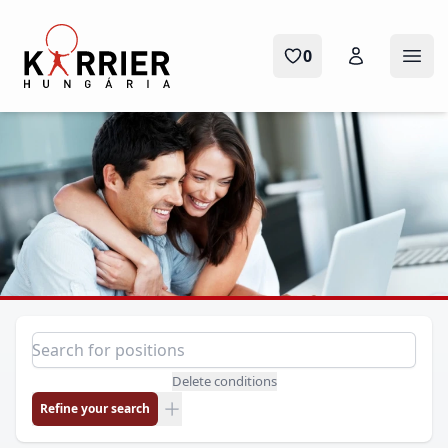
Karrier Hungária
0
Ope
Position search
Search for a position
Delete conditions
Refine your search