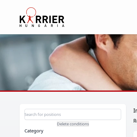
Karrier Hungária
I
Position search
Search for a position
R
Delete conditions
Category