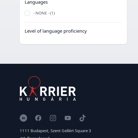
Languages
- NONE - (1)
Level of language proficiency
LinkedIn
Facebook
Instagram
YouTube
TikTok
1111 Budapest, Szent Gellért Square 3