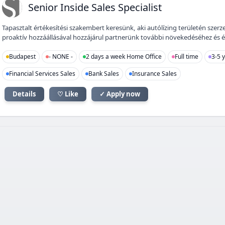
SI
Senior Inside Sales Specialist
Tapasztalt értékesítési szakembert keresünk, aki autólízing területén szer
proaktív hozzáállásával hozzájárul partnerünk további növekedéséhez és é
Budapest
- NONE -
2 days a week Home Office
Full time
3-5 
Financial Services Sales
Bank Sales
Insurance Sales
Details
♡ Like
✓ Apply now