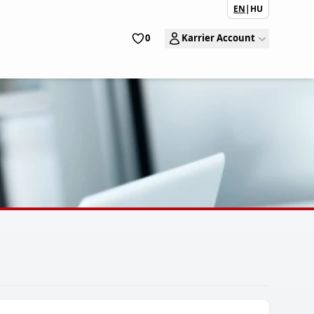
EN
|
HU
0
Karrier Account