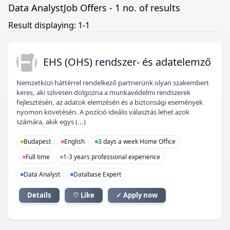
Data AnalystJob Offers - 1 no. of results
Result displaying: 1-1
E(
EHS (OHS) rendszer- és adatelemző
Nemzetközi háttérrel rendelkező partnerünk olyan szakembert
keres, aki szívesen dolgozna a munkavédelmi rendszerek
fejlesztésén, az adatok elemzésén és a biztonsági események
nyomon követésén. A pozíció ideális választás lehet azok
számára, akik egys (...)
Budapest
English
3 days a week Home Office
Full time
1-3 years professional experience
Data Analyst
Database Expert
Details
♡ Like
✓ Apply now