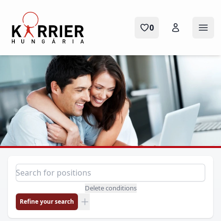
Karrier Hungária
0
Ope
Position search
Search for a position
Delete conditions
Refine your search