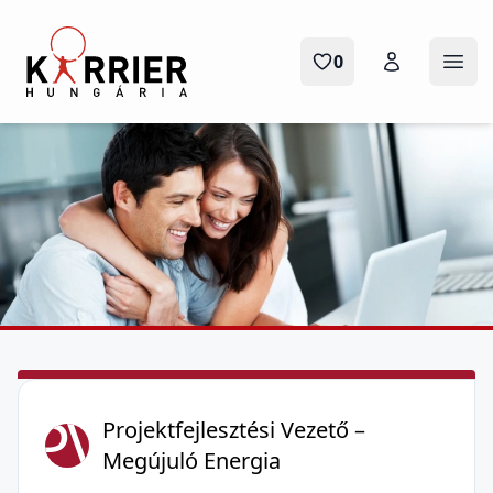
Karrier Hungária
0
Ope
PV
Projektfejlesztési Vezető –
Megújuló Energia