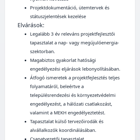
Projektdokumentáció, ütemtervek és
státuszjelentések kezelése
Elvárások:
Legalább 3 év releváns projektfejlesztői
tapasztalat a nap- vagy megújulóenergia-
szektorban.
Magabiztos gyakorlat hatósági
engedélyezési eljárások lebonyolításában.
Átfogó ismeretek a projektfejlesztés teljes
folyamatáról, beleértve a
településrendezési és környezetvédelmi
engedélyezést, a hálózati csatlakozást,
valamint a MEKH engedélyeztetést.
Tapasztalat külső tervezőirodák és
alvállalkozók koordinálásában.
Csapatvezetői tapasztalat.