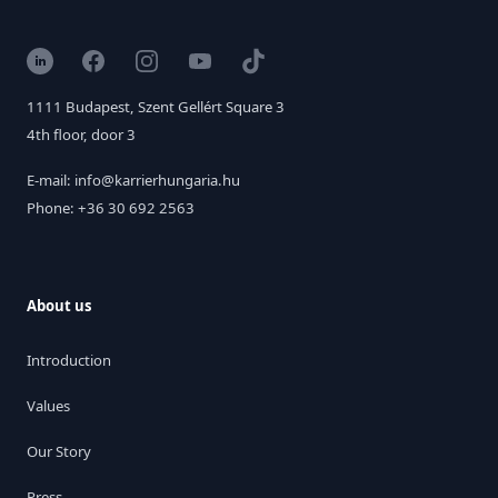
LinkedIn
Facebook
Instagram
YouTube
TikTok
1111 Budapest, Szent Gellért Square 3
4th floor, door 3
E-mail: info@karrierhungaria.hu
Phone: +36 30 692 2563
About us
Introduction
Values
Our Story
Press