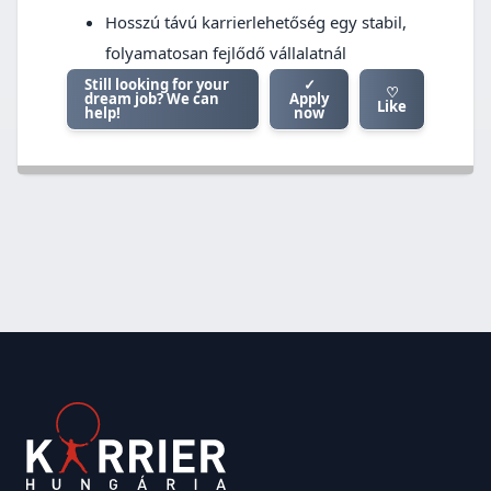
Hosszú távú karrierlehetőség egy stabil,
folyamatosan fejlődő vállalatnál
Still looking for your
✓
♡
dream job? We can
Apply
Like
help!
now