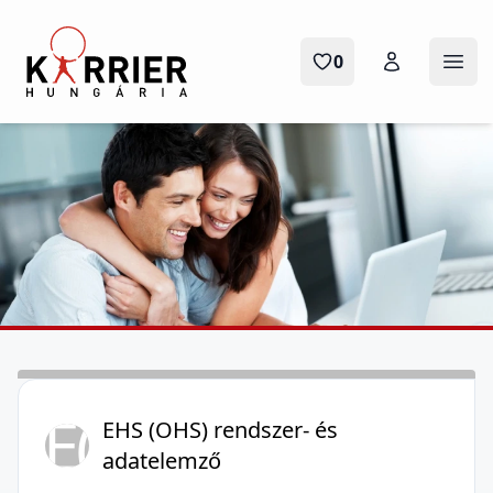
Karrier Hungária
0
Ope
E(
EHS (OHS) rendszer- és
adatelemző