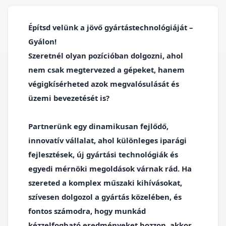
Építsd velünk a jövő gyártástechnológiáját –
Gyálon!
Szeretnél olyan pozícióban dolgozni, ahol
nem csak megtervezed a gépeket, hanem
végigkísérheted azok megvalósulását és
üzemi bevezetését is?
Partnerünk egy dinamikusan fejlődő,
innovatív vállalat, ahol különleges iparági
fejlesztések, új gyártási technológiák és
egyedi mérnöki megoldások várnak rád. Ha
szereted a komplex műszaki kihívásokat,
szívesen dolgozol a gyártás közelében, és
fontos számodra, hogy munkád
kézzelfogható eredményeket hozzon, akkor