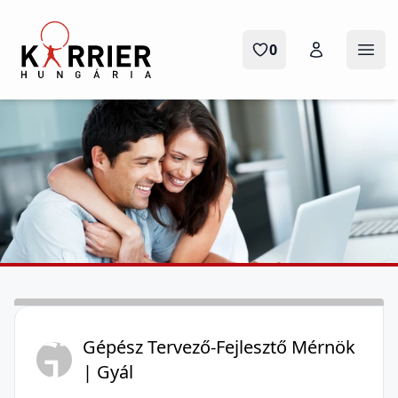
Karrier Hungária
0
Ope
GT
Gépész Tervező-Fejlesztő Mérnök
| Gyál