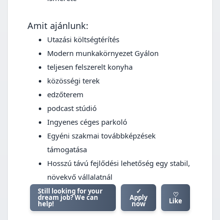
Amit ajánlunk:
Utazási költségtérítés
Modern munkakörnyezet Gyálon
teljesen felszerelt konyha
közösségi terek
edzőterem
podcast stúdió
Ingyenes céges parkoló
Egyéni szakmai továbbképzések
támogatása
Hosszú távú fejlődési lehetőség egy stabil,
növekvő vállalatnál
Still looking for your
✓
♡
dream job? We can
Apply
Like
help!
now