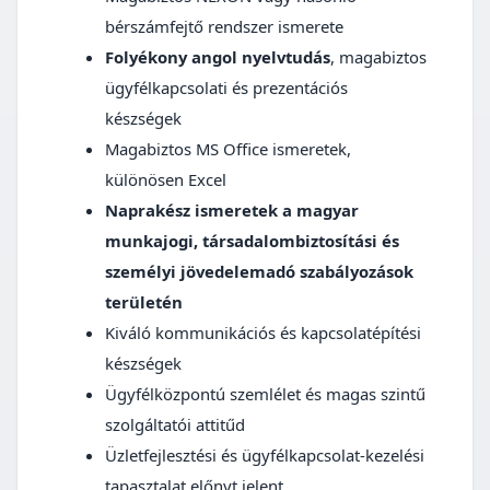
bérszámfejtő rendszer ismerete
Folyékony angol nyelvtudás
, magabiztos
ügyfélkapcsolati és prezentációs
készségek
Magabiztos MS Office ismeretek,
különösen Excel
Naprakész ismeretek a magyar
munkajogi, társadalombiztosítási és
személyi jövedelemadó szabályozások
területén
Kiváló kommunikációs és kapcsolatépítési
készségek
Ügyfélközpontú szemlélet és magas szintű
szolgáltatói attitűd
Üzletfejlesztési és ügyfélkapcsolat-kezelési
tapasztalat előnyt jelent