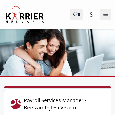
Karrier Hungária
0
Ope
PS
Payroll Services Manager /
Bérszámfejtési Vezető