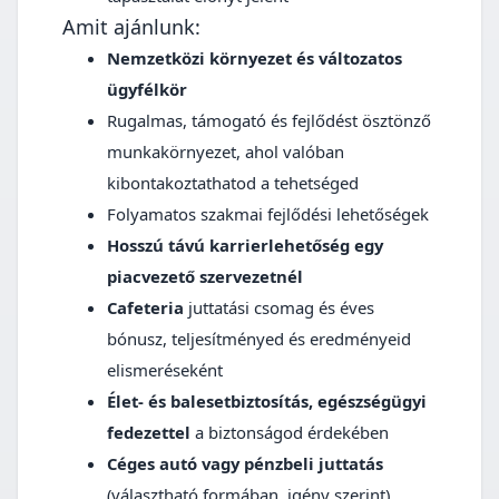
Amit ajánlunk:
Nemzetközi környezet és változatos
ügyfélkör
Rugalmas, támogató és fejlődést ösztönző
munkakörnyezet, ahol valóban
kibontakoztathatod a tehetséged
Folyamatos szakmai fejlődési lehetőségek
Hosszú távú karrierlehetőség egy
piacvezető szervezetnél
Cafeteria
juttatási csomag és éves
bónusz, teljesítményed és eredményeid
elismeréseként
Élet- és balesetbiztosítás, egészségügyi
fedezettel
a biztonságod érdekében
Céges autó vagy pénzbeli juttatás
(választható formában, igény szerint)