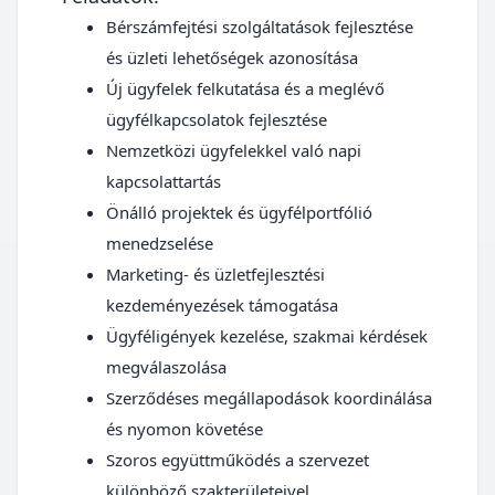
Bérszámfejtési szolgáltatások fejlesztése
és üzleti lehetőségek azonosítása
Új ügyfelek felkutatása és a meglévő
ügyfélkapcsolatok fejlesztése
Nemzetközi ügyfelekkel való napi
kapcsolattartás
Önálló projektek és ügyfélportfólió
menedzselése
Marketing- és üzletfejlesztési
kezdeményezések támogatása
Ügyféligények kezelése, szakmai kérdések
megválaszolása
Szerződéses megállapodások koordinálása
és nyomon követése
Szoros együttműködés a szervezet
különböző szakterületeivel