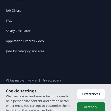
Job Offers
FAQ
Salary Calculator
Application Process Video
Jobs by category and area
Váltás magyar nyelvre
|
Privacy policy
Cookie settings
© 2026. Karrier Hungária Ltd, All rights reserved. Labour brokerage
Preferences
We use cookies and similar technologies to
licence: 6926-4/2007-5100-478
help personalize content and offer a better
experience. You can opt to customize them
Accept All
by clicking the preferences button.