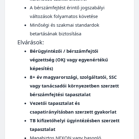
A bérszámfejtést érintő jogszabályi
változások folyamatos követése
Minőségi és szakmai standardok
betartásának biztosítása
Elvárások:
Bérügyintézői / bérszámfejtői
végzettség (OKJ vagy egyenértékű
képesítés)
8+ év magyarországi, szolgáltatói, SSC
vagy tanácsadói környezetben szerzett
bérszámfejtési tapasztalat
Vezetői tapasztalat és
csapatirányításban szerzett gyakorlat
TB kifizetőhelyi ügyintézésben szerzett
tapasztalat
Magabiztos NEXON vagy hasonló