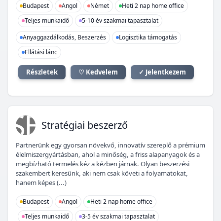
Budapest
Angol
Német
Heti 2 nap home office
Teljes munkaidő
5-10 év szakmai tapasztalat
Anyaggazdálkodás, Beszerzés
Logisztika támogatás
Ellátási lánc
Részletek
♡ Kedvelem
✓ Jelentkezem
SB
Stratégiai beszerző
Partnerünk egy gyorsan növekvő, innovatív szereplő a prémium
élelmiszergyártásban, ahol a minőség, a friss alapanyagok és a
megbízható termelés kéz a kézben járnak. Olyan beszerzési
szakembert keresünk, aki nem csak követi a folyamatokat,
hanem képes (...)
Budapest
Angol
Heti 2 nap home office
Teljes munkaidő
3-5 év szakmai tapasztalat