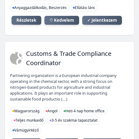
Anyaggazdálkodás, Beszerzés
Ellátási lánc
Részletek
♡ Kedvelem
✓ Jelentkezem
C&
Customs & Trade Compliance
Coordinator
Partnering organization is a European industrial company
operating in the chemical sector, with a strong focus on
nitrogen-based products for agriculture and industrial
applications. It plays an important role in supporting
sustainable food productio (...)
Magyarország
Angol
Heti 4 nap home office
Teljes munkaidő
3-5 év szakmai tapasztalat
Vámügyintéző