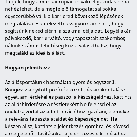
Tudjuk, hogy a munkaerőpiacon való eligazodás néha
nehéz lehet, de a megfelelő támogatással sokkal
egyszerűbbé válik a karriered következő lépésének
megtalálása. Elkötelezettek vagyunk amellett, hogy
segítsünk neked elérni a szakmai céljaidat. Legyél akár
pályakezdő, karrierváltó, vagy tapasztalt szakember,
nálunk számos lehetőség közül választhatsz, hogy
megtaláld az ideális állást.
Hogyan jelentkezz
Az állásportálunk használata gyors és egyszerű.
Böngéssz a nyitott pozíciók között, és amikor találsz
egyet, ami érdekel és passzol a készségeidhez, kattints
az álláshirdetésre a részletekért.Ne felejtsd el az
önéletrajzodat az adott pozícióhoz igazítani, kiemelve
a releváns tapasztalataidat és képességeidet. Ha
készen állsz, kattints a Jelentkezés gombra, és kövesd
a megjelenő utasításokat a jelentkezés elküldéséhez.