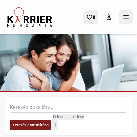
Karrier Hungária
0
Menü
Pozíció keresés
Keresés pozícióra
Feltételek törlése
Keresés pontosítása