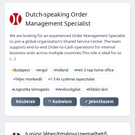
DO
Dutch-speaking Order
Management Specialist
We are looking for an experienced Order Management Specialist
to join a global organization’s Shared Service Center. The team
supports end-to-end Order-to-Cash operations for internal
business units across multiple countries.This role is ideal for so
(...)
Budapest
Angol
Holland
Heti 3 nap home office
Teljes munkaidő
1-3 év szakmai tapasztalat
Logisztika támogatás
Vevőszolgálat
Ellátási lánc
Részletek
♡ Kedvelem
✓ Jelentkezem
Junior létesítményüzemeltető