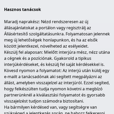
Hasznos tanácsok
Maradj naprakész: Nézd rendszeresen az új
állásajánlatokat a portálon vagy regisztrálj az
Állásértesítő szolgáltatásunkra. Folyamatosan jelennek
meg új lehetőségek honlapunkon, és ha az elsők
között jelentkezel, növelheted az esélyeidet.
Készülj fel alaposan: Mielőtt interjúra mész, nézz utána
a cégnek és a pozíciónak. Gyakorold a tipikus
interjúkérdéseket, és készülj fel saját kérdésekkel is.
Kövesd nyomon a folyamatot: Az interjú után küldj egy
e-mailt a tanácsadónak aki segített megpályázni az
állást, amelyben visszajelzel az interjúról. Ezzel segíted,
hogy felkészülten tudja nyomon követni a megbízó
partnerünknél a kiválasztási folyamatot és gyorsabb
visszajelzést tudjon számodra biztosítani.
Ha bármilyen kérdésed van, vagy segítségre van
szükséged a jelentkezés során, ne habozz felkeresni