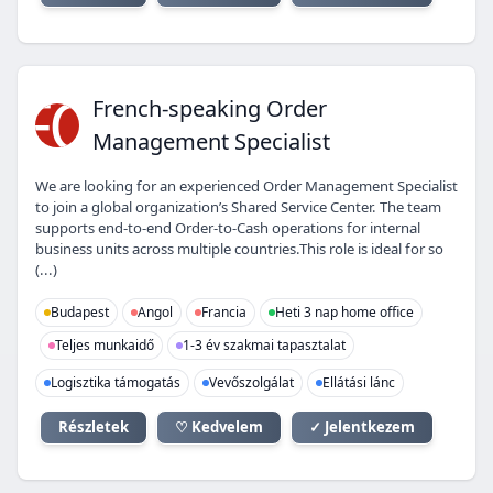
FO
French-speaking Order
Management Specialist
We are looking for an experienced Order Management Specialist
to join a global organization’s Shared Service Center. The team
supports end-to-end Order-to-Cash operations for internal
business units across multiple countries.This role is ideal for so
(...)
Budapest
Angol
Francia
Heti 3 nap home office
Teljes munkaidő
1-3 év szakmai tapasztalat
Logisztika támogatás
Vevőszolgálat
Ellátási lánc
Részletek
♡ Kedvelem
✓ Jelentkezem