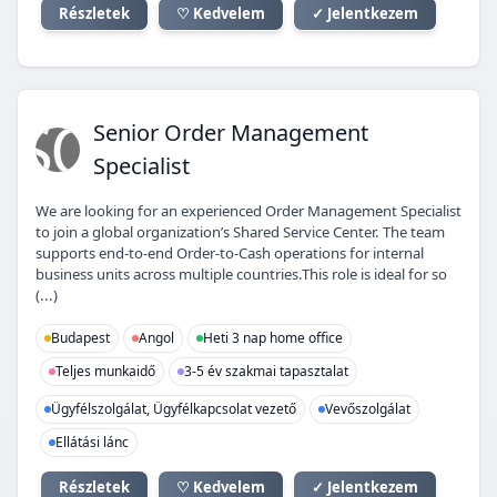
Részletek
♡ Kedvelem
✓ Jelentkezem
SO
Senior Order Management
Specialist
We are looking for an experienced Order Management Specialist
to join a global organization’s Shared Service Center. The team
supports end-to-end Order-to-Cash operations for internal
business units across multiple countries.This role is ideal for so
(...)
Budapest
Angol
Heti 3 nap home office
Teljes munkaidő
3-5 év szakmai tapasztalat
Ügyfélszolgálat, Ügyfélkapcsolat vezető
Vevőszolgálat
Ellátási lánc
Részletek
♡ Kedvelem
✓ Jelentkezem