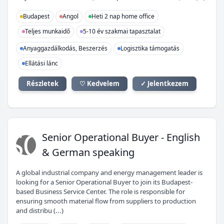
Budapest
Angol
Heti 2 nap home office
Teljes munkaidő
5-10 év szakmai tapasztalat
Anyaggazdálkodás, Beszerzés
Logisztika támogatás
Ellátási lánc
Részletek
♡ Kedvelem
✓ Jelentkezem
SO
Senior Operational Buyer - English
& German speaking
A global industrial company and energy management leader is
looking for a Senior Operational Buyer to join its Budapest-
based Business Service Center. The role is responsible for
ensuring smooth material flow from suppliers to production
and distribu (...)