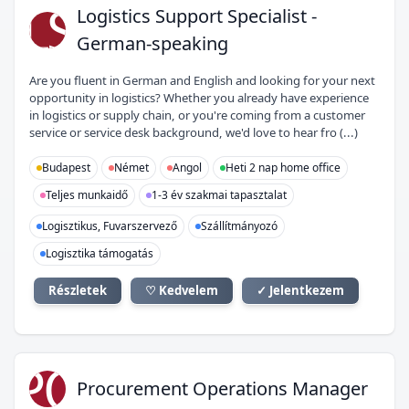
LS
Logistics Support Specialist -
German-speaking
Are you fluent in German and English and looking for your next
opportunity in logistics? Whether you already have experience
in logistics or supply chain, or you're coming from a customer
service or service desk background, we'd love to hear fro (...)
Budapest
Német
Angol
Heti 2 nap home office
Teljes munkaidő
1-3 év szakmai tapasztalat
Logisztikus, Fuvarszervező
Szállítmányozó
Logisztika támogatás
Részletek
♡ Kedvelem
✓ Jelentkezem
PO
Procurement Operations Manager