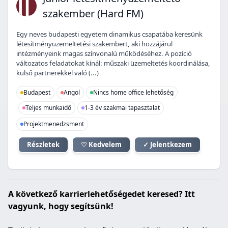
JL
szakember (Hard FM)
Egy neves budapesti egyetem dinamikus csapatába keresünk
létesítményüzemeltetési szakembert, aki hozzájárul
intézményeink magas színvonalú működéséhez. A pozíció
változatos feladatokat kínál: műszaki üzemeltetés koordinálása,
külső partnerekkel való (...)
Budapest
Angol
Nincs home office lehetőség
Teljes munkaidő
1-3 év szakmai tapasztalat
Projektmenedzsment
Részletek
♡ Kedvelem
✓ Jelentkezem
A következő karrierlehetőségedet keresed? Itt
vagyunk, hogy segítsünk!