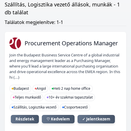
Szállítás, Logisztika vezető állások, munkák - 1
db találat
Találatok megjelenítve: 1-1
PO
Procurement Operations Manager
Join the Budapest Business Service Centre of a global industrial
and energy management leader as a Purchasing Manager,
where you'll lead a large international purchasing organisation
and drive operational excellence across the EMEA region. In this
hi (...)
Budapest
Angol
Heti 2 nap home office
Teljes munkaidő
10+ év szakmai tapasztalat
Szállítás, Logisztika vezető
Csoportvezető
Részletek
♡ Kedvelem
✓ Jelentkezem