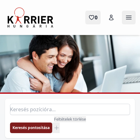
Karrier Hungária
0
Menü
Pozíció keresés
Keresés pozícióra
Feltételek törlése
Keresés pontosítása