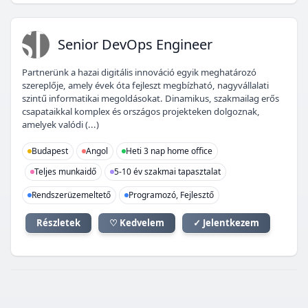
SD
Senior DevOps Engineer
Partnerünk a hazai digitális innováció egyik meghatározó
szereplője, amely évek óta fejleszt megbízható, nagyvállalati
szintű informatikai megoldásokat. Dinamikus, szakmailag erős
csapataikkal komplex és országos projekteken dolgoznak,
amelyek valódi (...)
Budapest
Angol
Heti 3 nap home office
Teljes munkaidő
5-10 év szakmai tapasztalat
Rendszerüzemeltető
Programozó, Fejlesztő
Részletek
♡ Kedvelem
✓ Jelentkezem