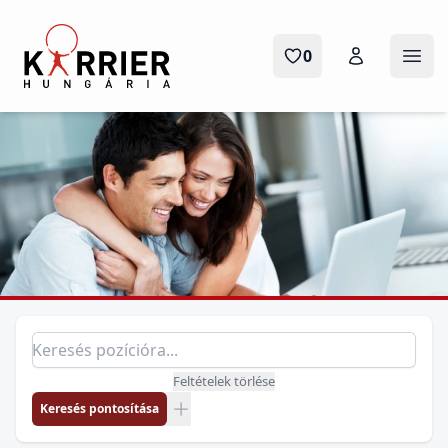
Karrier Hungária
0
Menü
Pozíció keresés
Keresés pozícióra
Feltételek törlése
Keresés pontosítása