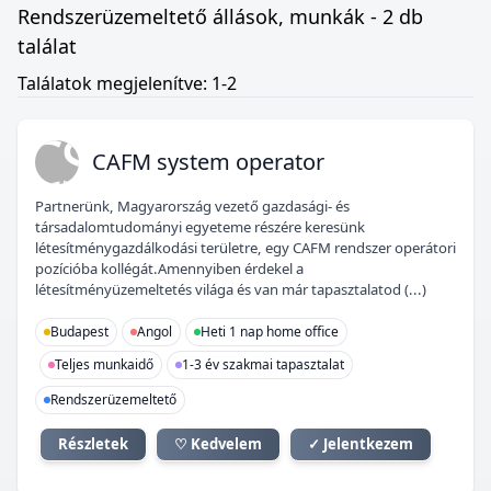
Rendszerüzemeltető állások, munkák - 2 db
találat
Találatok megjelenítve: 1-2
CS
CAFM system operator
Partnerünk, Magyarország vezető gazdasági- és
társadalomtudományi egyeteme részére keresünk
létesítménygazdálkodási területre, egy CAFM rendszer operátori
pozícióba kollégát.Amennyiben érdekel a
létesítményüzemeltetés világa és van már tapasztalatod (...)
Budapest
Angol
Heti 1 nap home office
Teljes munkaidő
1-3 év szakmai tapasztalat
Rendszerüzemeltető
Részletek
♡ Kedvelem
✓ Jelentkezem