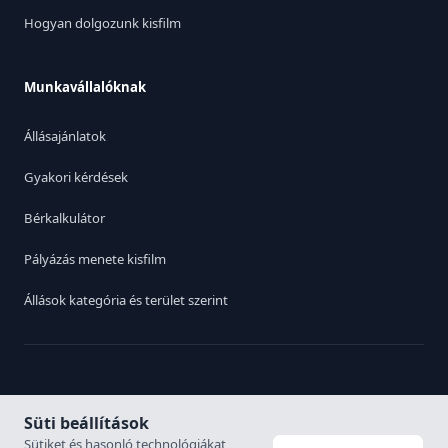
Hogyan dolgozunk kisfilm
Munkavállalóknak
Állásajánlatok
Gyakori kérdések
Bérkalkulátor
Pályázás menete kisfilm
Állások kategória és terület szerint
Switch to English
|
Adatvédelmi irányelvek
Süti beállítások
Sütiket és hasonló technológiákat