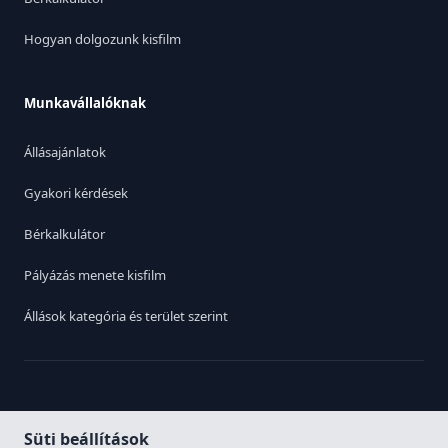
Hogyan dolgozunk kisfilm
Munkavállalóknak
Állásajánlatok
Gyakori kérdések
Bérkalkulátor
Pályázás menete kisfilm
Állások kategória és terület szerint
Switch to English
|
Adatvédelmi irányelvek
Süti beállítások