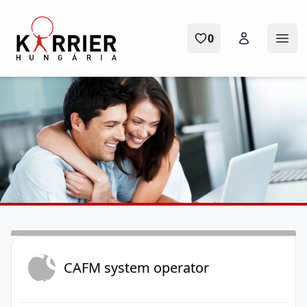
Karrier Hungária
0
Menü
CS
CAFM system operator