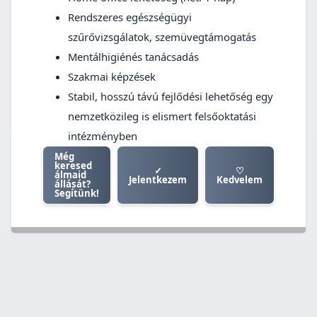
Rendszeres egészségügyi
szűrővizsgálatok, szemüvegtámogatás
Mentálhigiénés tanácsadás
Szakmai képzések
Stabil, hosszú távú fejlődési lehetőség egy
nemzetközileg is elismert felsőoktatási
intézményben
Még
keresed
✓
♡
álmaid
Jelentkezem
Kedvelem
állását?
Segítünk!