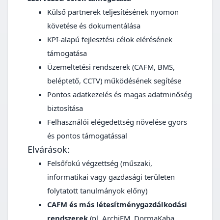
Külső partnerek teljesítésének nyomon
követése és dokumentálása
KPI-alapú fejlesztési célok elérésének
támogatása
Üzemeltetési rendszerek (CAFM, BMS,
beléptető, CCTV) működésének segítése
Pontos adatkezelés és magas adatminőség
biztosítása
Felhasználói elégedettség növelése gyors
és pontos támogatással
Elvárások:
Felsőfokú végzettség (műszaki,
informatikai vagy gazdasági területen
folytatott tanulmányok előny)
CAFM és más létesítménygazdálkodási
rendszerek
(pl. ArchiFM, DormaKaba