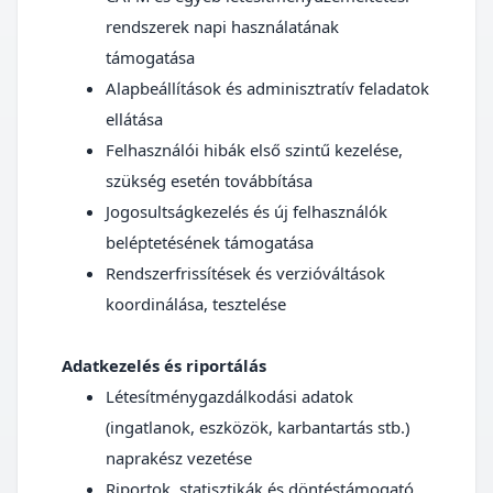
rendszerek napi használatának
támogatása
Alapbeállítások és adminisztratív feladatok
ellátása
Felhasználói hibák első szintű kezelése,
szükség esetén továbbítása
Jogosultságkezelés és új felhasználók
beléptetésének támogatása
Rendszerfrissítések és verzióváltások
koordinálása, tesztelése
Adatkezelés és riportálás
Létesítménygazdálkodási adatok
(ingatlanok, eszközök, karbantartás stb.)
naprakész vezetése
Riportok, statisztikák és döntéstámogató