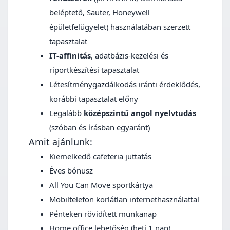
beléptető, Sauter, Honeywell
épületfelügyelet) használatában szerzett
tapasztalat
IT-affinitás
, adatbázis-kezelési és
riportkészítési tapasztalat
Létesítménygazdálkodás iránti érdeklődés,
korábbi tapasztalat előny
Legalább
középszintű angol nyelvtudás
(szóban és írásban egyaránt)
Amit ajánlunk:
Kiemelkedő cafeteria juttatás
Éves bónusz
All You Can Move sportkártya
Mobiltelefon korlátlan internethasználattal
Pénteken rövidített munkanap
Home office lehetőség (heti 1 nap)