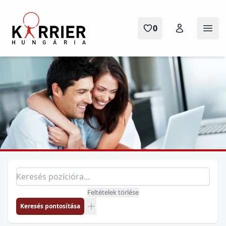
Karrier Hungária
0
Menü
Pozíció keresés
Keresés pozícióra
Feltételek törlése
Keresés pontosítása