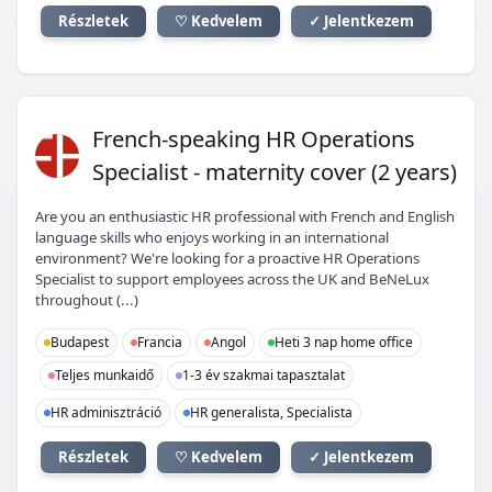
Részletek
♡ Kedvelem
✓ Jelentkezem
FH
French-speaking HR Operations
Specialist - maternity cover (2 years)
Are you an enthusiastic HR professional with French and English
language skills who enjoys working in an international
environment? We're looking for a proactive HR Operations
Specialist to support employees across the UK and BeNeLux
throughout (...)
Budapest
Francia
Angol
Heti 3 nap home office
Teljes munkaidő
1-3 év szakmai tapasztalat
HR adminisztráció
HR generalista, Specialista
Részletek
♡ Kedvelem
✓ Jelentkezem