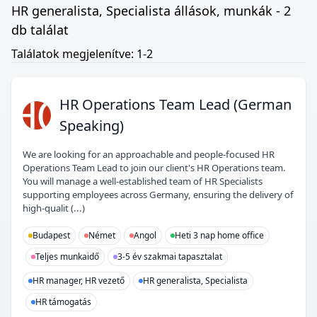
HR generalista, Specialista állások, munkák - 2
db találat
Találatok megjelenítve: 1-2
HO
HR Operations Team Lead (German
Speaking)
We are looking for an approachable and people-focused HR
Operations Team Lead to join our client's HR Operations team.
You will manage a well-established team of HR Specialists
supporting employees across Germany, ensuring the delivery of
high-qualit (...)
Budapest
Német
Angol
Heti 3 nap home office
Teljes munkaidő
3-5 év szakmai tapasztalat
HR manager, HR vezető
HR generalista, Specialista
HR támogatás