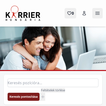
Karrier Hungária
0
Menü
Pozíció keresés
Keresés pozícióra
Feltételek törlése
Keresés pontosítása