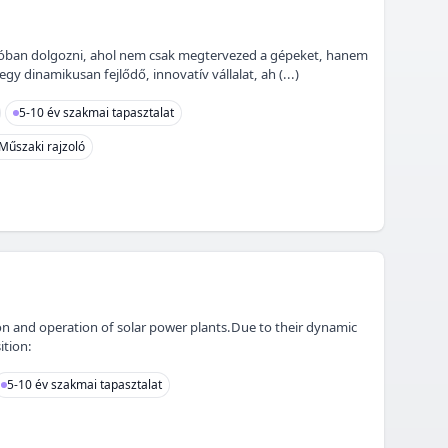
ícióban dolgozni, ahol nem csak megtervezed a gépeket, hanem
 dinamikusan fejlődő, innovatív vállalat, ah (...)
5-10 év szakmai tapasztalat
Műszaki rajzoló
ion and operation of solar power plants.Due to their dynamic
ition:
5-10 év szakmai tapasztalat