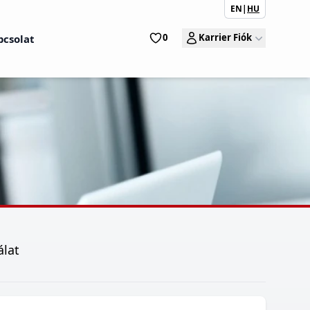
EN
|
HU
0
Karrier Fiók
pcsolat
álat