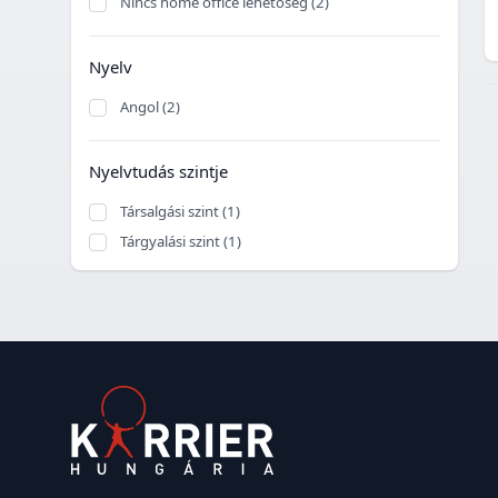
Nincs home office lehetőség (2)
Nyelv
Angol (2)
Nyelvtudás szintje
Társalgási szint (1)
Tárgyalási szint (1)