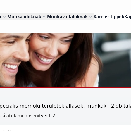
k
Munkaadóknak
Munkavállalóknak
Karrier tippek
Ka
peciális mérnöki területek állások, munkák - 2 db tal
alálatok megjelenítve: 1-2