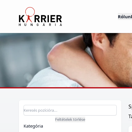
Karrier Hungária
Rólun
S
Pozíció keresés
Keresés pozícióra
T
Feltételek törlése
Kategória