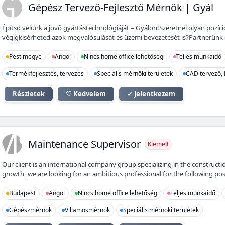
GT
Gépész Tervező-Fejlesztő Mérnök | Gyál
Építsd velünk a jövő gyártástechnológiáját – Gyálon!Szeretnél olyan poz
végigkísérheted azok megvalósulását és üzemi bevezetését is?Partnerünk egy
Pest megye
Angol
Nincs home office lehetőség
Teljes munkaidő
Termékfejlesztés, tervezés
Speciális mérnöki területek
CAD tervező, 
Részletek
♡ Kedvelem
✓ Jelentkezem
MS
Maintenance Supervisor
Kiemelt
Our client is an international company group specializing in the construct
growth, we are looking for an ambitious professional for the following pos
Budapest
Angol
Nincs home office lehetőség
Teljes munkaidő
Gépészmérnök
Villamosmérnök
Speciális mérnöki területek