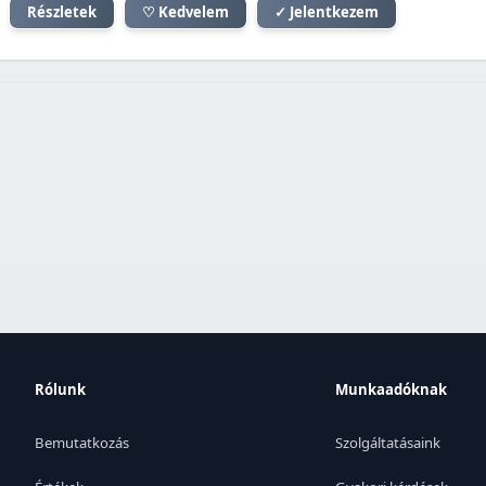
Részletek
♡ Kedvelem
✓ Jelentkezem
Rólunk
Munkaadóknak
Bemutatkozás
Szolgáltatásaink