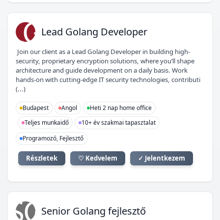
LG
Lead Golang Developer
Join our client as a Lead Golang Developer in building high-
security, proprietary encryption solutions, where you’ll shape
architecture and guide development on a daily basis. Work
hands-on with cutting-edge IT security technologies, contributi
(...)
Budapest
Angol
Heti 2 nap home office
Teljes munkaidő
10+ év szakmai tapasztalat
Programozó, Fejlesztő
Részletek
♡ Kedvelem
✓ Jelentkezem
SG
Senior Golang fejlesztő