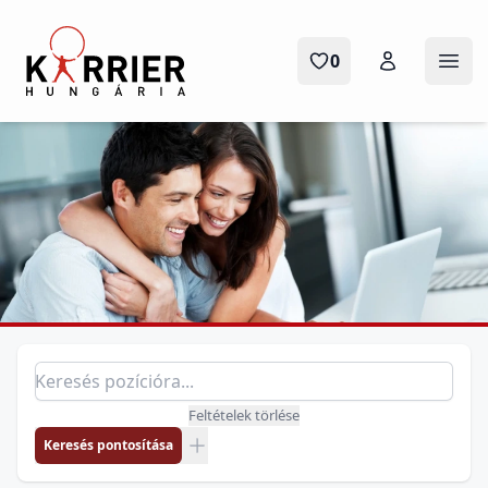
Karrier Hungária
0
Menü
Pozíció keresés
Keresés pozícióra
Feltételek törlése
Keresés pontosítása