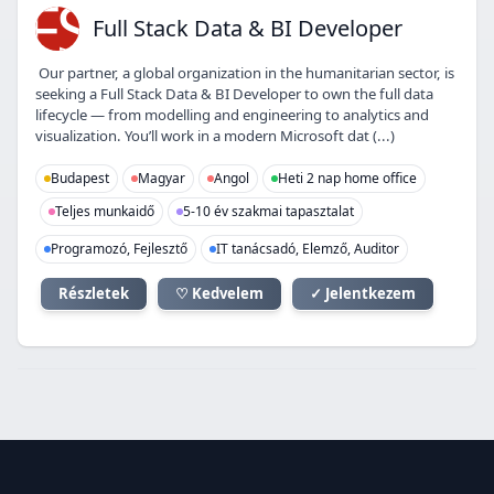
FS
Full Stack Data & BI Developer
Our partner, a global organization in the humanitarian sector, is
seeking a Full Stack Data & BI Developer to own the full data
lifecycle — from modelling and engineering to analytics and
visualization. You’ll work in a modern Microsoft dat (...)
Budapest
Magyar
Angol
Heti 2 nap home office
Teljes munkaidő
5-10 év szakmai tapasztalat
Programozó, Fejlesztő
IT tanácsadó, Elemző, Auditor
Részletek
♡ Kedvelem
✓ Jelentkezem