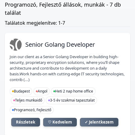
Programozó, Fejlesztő állások, munkák - 7 db
találat
Találatok megjelenítve: 1-7
SG
Senior Golang Developer
Join our client as a Senior Golang Developer in building high-
security, proprietary encryption solutions, where you’ll shape
architecture and contribute to development on a daily
basis.Work hands-on with cutting-edge IT security technologies,
contrib (...)
Budapest
Angol
Heti 2 nap home office
Teljes munkaidő
3-5 év szakmai tapasztalat
Programozó, Fejlesztő
Részletek
♡ Kedvelem
✓ Jelentkezem