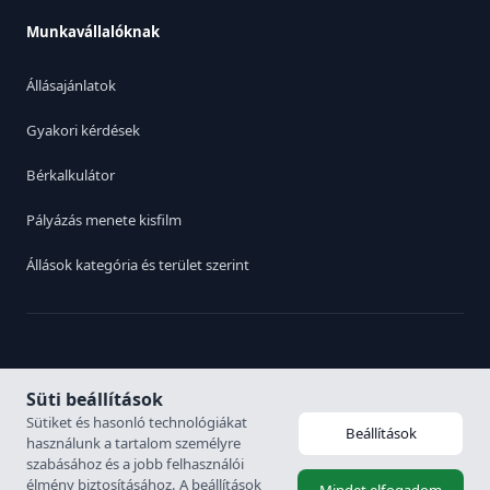
Munkavállalóknak
Állásajánlatok
Gyakori kérdések
Bérkalkulátor
Pályázás menete kisfilm
Állások kategória és terület szerint
Switch to English
|
Adatvédelmi irányelvek
Süti beállítások
Sütiket és hasonló technológiákat
Beállítások
használunk a tartalom személyre
© 2026. Karrier Hungária Kft. Minden jog fenntartva. Munkaerő
szabásához és a jobb felhasználói
közvetítési engedély: 6926-4/2007-5100-478
élmény biztosításához. A beállítások