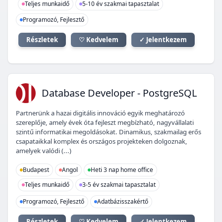
Teljes munkaidő
5-10 év szakmai tapasztalat
Programozó, Fejlesztő
Részletek
♡ Kedvelem
✓ Jelentkezem
DD
Database Developer - PostgreSQL
Partnerünk a hazai digitális innováció egyik meghatározó
szereplője, amely évek óta fejleszt megbízható, nagyvállalati
szintű informatikai megoldásokat. Dinamikus, szakmailag erős
csapataikkal komplex és országos projekteken dolgoznak,
amelyek valódi (...)
Budapest
Angol
Heti 3 nap home office
Teljes munkaidő
3-5 év szakmai tapasztalat
Programozó, Fejlesztő
Adatbázisszakértő
Részletek
♡ Kedvelem
✓ Jelentkezem