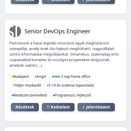
SD
Senior DevOps Engineer
Partnerünk a hazai digitális innováció egyik meghatározó
szereplője, amely évek óta fejleszt megbízható, nagyvállalati
szintű informatikai megoldásokat. Dinamikus, szakmailag erős
csapataikkal komplex és országos projekteken dolgoznak,
amelyek valódi (...)
Budapest
Angol
Heti 3 nap home office
Teljes munkaidő
5-10 év szakmai tapasztalat
Rendszerüzemeltető
Programozó, Fejlesztő
Részletek
♡ Kedvelem
✓ Jelentkezem