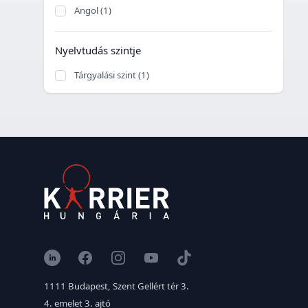
Angol (1)
Nyelvtudás szintje
Tárgyalási szint (1)
LinkedIn
Facebook
Instagram
YouTube
TikTok
1111 Budapest, Szent Gellért tér 3.
4. emelet 3. ajtó