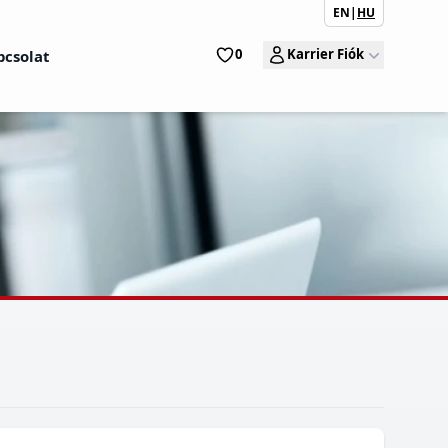
EN
|
HU
0
Karrier Fiók
pcsolat