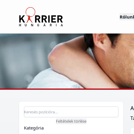
Karrier Hungária
Rólun
A
Pozíció keresés
Keresés pozícióra
T
Feltételek törlése
Kategória