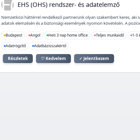
E(
EHS (OHS) rendszer- és adatelemző
Nemzetközi háttérrel rendelkező partnerünk olyan szakembert keres, aki 
adatok elemzésén és a biztonsági események nyomon követésén. A pozíció id
Budapest
Angol
Heti 3 nap home office
Teljes munkaidő
1-3 
Adatrögzítő
Adatbázisszakértő
Részletek
♡ Kedvelem
✓ Jelentkezem