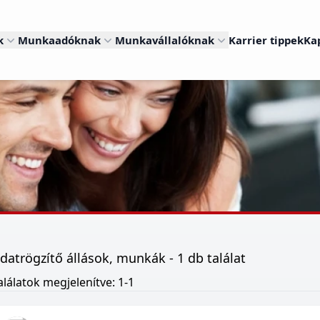
k
Munkaadóknak
Munkavállalóknak
Karrier tippek
Ka
datrögzítő állások, munkák - 1 db találat
alálatok megjelenítve: 1-1