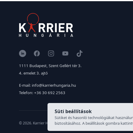
LinkedIn
Facebook
Instagram
YouTube
TikTok
1111 Budapest, Szent Gellért tér 3.
4. emelet 3. ajtó
E-mail: info@karrierhungaria.hu
Telefon: +36 30 692 2563
Süti beállítások
Sütiket és hasonló technológiákat használun
biztosításához. A beállítások gombra kattint
© 2026. Karrier Hungária Kft. Minden jog fenntartva. Munkaerő közv