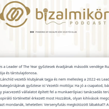
és a Leader of The Year győztesek évadjának második vendége Ruff
tója és társtulajdonosa.
r Lánchíd vezetői klubjának tagja és nem mellesleg a 2022-es Lea
 kategóriájának győztese is! Vezetői mottója: Ha jó a csapatod, b
y piacvezető vállalatot épített fel a munkaerőpiaci tanácsadás te
inspiráló történettel érkezett most Hozzátok, olyan kihívások meg
 azt mondanák, lehetetlen: Versenyfutás megkötözött lábakkal?! A