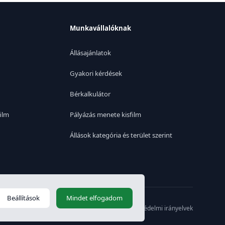
Munkavállalóknak
Állásajánlatok
Gyakori kérdések
Bérkalkulátor
ilm
Pályázás menete kisfilm
Állások kategória és terület szerint
Beállítások
Mindet elfogadom
Switch to English
|
Adatvédelmi irányelvek