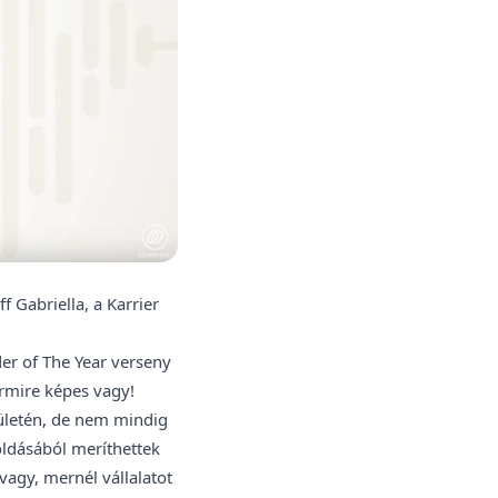
 Gabriella, a Karrier
der of The Year verseny
ármire képes vagy!
rületén, de nem mindig
oldásából meríthettek
vagy, mernél vállalatot