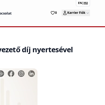
EN
|
HU
0
Karrier Fiók
pcsolat
ezető díj nyertesével