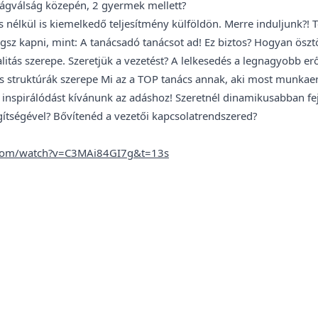
világválság közepén, 2 gyermek mellett?
s nélkül is kiemelkedő teljesítmény külföldön. Merre induljunk?! 
ogsz kapni, mint: A tanácsadó tanácsot ad! Ez biztos? Hogyan ösz
litás szerepe. Szeretjük a vezetést? A lelkesedés a legnagyobb er
 és struktúrák szerepe Mi az a TOP tanács annak, aki most munkae
inspirálódást kívánunk az adáshoz! Szeretnél dinamikusabban fe
ítségével? Bővítenéd a vezetői kapcsolatrendszered?
.com/watch?v=C3MAi84GI7g&t=13s