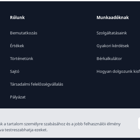
Rólunk
Munkaadóknak
Bemutatkozás
Szolgáltatásaink
Értékek
Gyakori kérdések
Történetünk
Bérkalkulátor
Sajtó
Hogyan dolgozunk kisf
Társadalmi felelősségvállalás
Pályázat
k a tartalom személyre szabásához és a jobb felhasználói élmény
va testreszabhatja ezeket.
etítési engedély: 6926-4/2007-5100-478