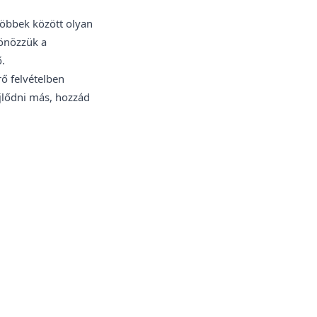
Többek között olyan
tönözzük a
ő.
rő felvételben
jlődni más, hozzád