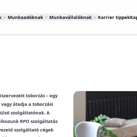
k
Munkaadóknak
Munkavállalóknak
Karrier tippek
Ka
iszervezett toborzás – egy
 vagy átadja a toborzási
ülső szolgáltatónak. A
alkozunk RPO szolgáltatás
vezető szolgáltató cégek