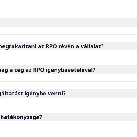
egtakarítani az RPO révén a vállalat?
meg a cég az RPO igénybevételével?
áltatást igénybe venni?
 hatékonysága?