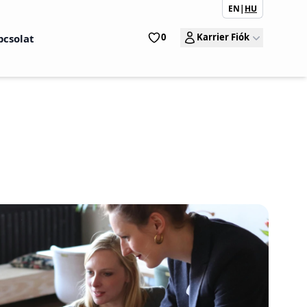
EN
|
HU
0
Karrier Fiók
pcsolat