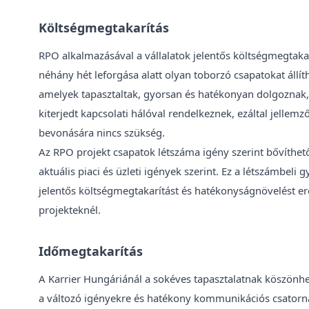
Költségmegtakarítás
RPO alkalmazásával a vállalatok jelentős költségmegtakar
néhány hét leforgása alatt olyan toborzó csapatokat állíth
amelyek tapasztaltak, gyorsan és hatékonyan dolgoznak
kiterjedt kapcsolati hálóval rendelkeznek, ezáltal jellem
bevonására nincs szükség.
Az RPO projekt csapatok létszáma igény szerint bővíthető
aktuális piaci és üzleti igények szerint. Ez a létszámbeli
jelentős költségmegtakarítást és hatékonyságnövelést e
projekteknél.
Időmegtakarítás
A Karrier Hungáriánál a sokéves tapasztalatnak köszönh
a változó igényekre és hatékony kommunikációs csatorná