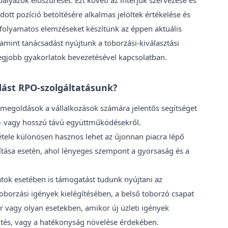
dott pozíció betöltésére alkalmas jelöltek értékelése és
t folyamatos elemzéseket készítünk az éppen aktuális
amint tanácsadást nyújtunk a toborzási-kiválasztási
 legjobb gyakorlatok bevezetésével kapcsolatban.
dást RPO-szolgáltatásunk?
t megoldások a vállalkozások számára jelentős segítséget
d- vagy hosszú távú együttműködésekről.
tele különösen hasznos lehet az újonnan piacra lépő
ítása esetén, ahol lényeges szempont a gyorsaság és a
latok esetében is támogatást tudunk nyújtani az
borzási igények kielégítésében, a belső toborzó csapat
 vagy olyan esetekben, amikor új üzleti igények
ntés, vagy a hatékonyság növelése érdekében.