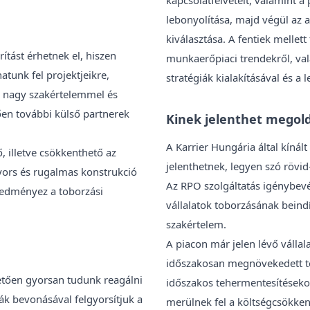
lebonyolítása, majd végül az a
kiválasztása. A fentiek mellet
ítást érhetnek el, hiszen
munkaerőpiaci trendekről, val
atunk fel projektjeikre,
stratégiák kialakításával és a
, nagy szakértelemmel és
zően további külső partnerek
Kinek jelenthet megol
A Karrier Hungária által kínál
, illetve csökkenthető az
jelenthetnek, legyen szó rövi
 gyors és rugalmas konstrukció
Az RPO szolgáltatás igénybevé
redményez a toborzási
vállalatok toborzásának beind
szakértelem.
A piacon már jelen lévő válla
időszakosan megnövekedett to
etően gyorsan tudunk reagálni
időszakos tehermentesítésekor
k bevonásával felgyorsítjuk a
merülnek fel a költségcsökke