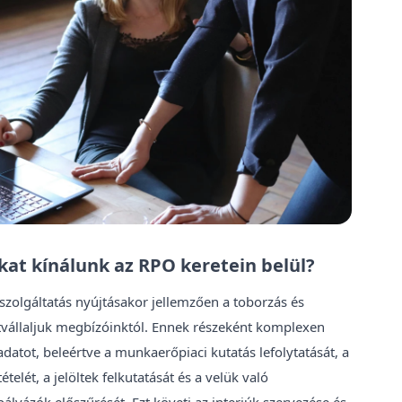
kat kínálunk az RPO keretein belül?
szolgáltatás nyújtásakor jellemzően a toborzás és
 átvállaljuk megbízóinktól. Ennek részeként komplexen
datot, beleértve a munkaerőpiaci kutatás lefolytatását, a
telét, a jelöltek felkutatását és a velük való
pályázók előszűrését. Ezt követi az interjúk szervezése és