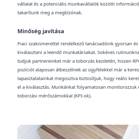
vállalat és a potenciális munkavállalók közötti információ
takarítunk meg a megbízónak.
Minőség javítása
Piaci szakismerettel rendelkező tanácsadóink gyorsan és
kiválasztani a leendő munkatársakat. Sokéves rutinunkn
tudjuk partnereinket már a toborzás kezdetén, hiszen 
pozíciót alaposan átbeszélnek az ügyfelekkel már a keresé
tapasztalatainkat megosztva biztosítjuk, hogy reális kere
el a kiválasztás. Munkánkat folyamatosan monitorozzuk 
toborzási mérőszámokkal (KPI-ok).