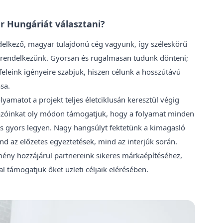
r Hungáriát választani?
delkező, magyar tulajdonú cég vagyunk, így széleskörű
 rendelkezünk. Gyorsan és rugalmasan tudunk dönteni;
feleink igényeire szabjuk, hiszen célunk a hosszútávú
sa.
olyamatot a projekt teljes életciklusán keresztül végig
lyázóinkat oly módon támogatjuk, hogy a folyamat minden
s gyors legyen. Nagy hangsúlyt fektetünk a kimagasló
ind az előzetes egyeztetések, mind az interjúk során.
mény hozzájárul partnereink sikeres márkaépítéséhez,
l támogatjuk őket üzleti céljaik elérésében.