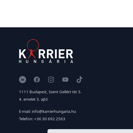
LinkedIn
Facebook
Instagram
YouTube
TikTok
1111 Budapest, Szent Gellért tér 3.
4. emelet 3. ajtó
E-mail: info@karrierhungaria.hu
Telefon: +36 30 692 2563