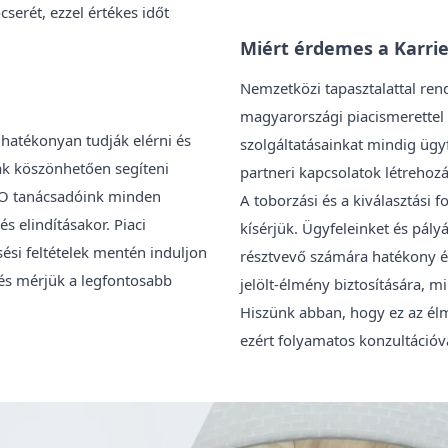
cserét, ezzel értékes időt
Miért érdemes a Karrie
Nemzetközi tapasztalattal ren
magyarországi piacismerettel
 hatékonyan tudják elérni és
szolgáltatásainkat mindig ügy
ak köszönhetően segíteni
partneri kapcsolatok létrehozá
RPO tanácsadóink minden
A toborzási és a kiválasztási f
s elindításakor. Piaci
kísérjük. Ügyfeleinket és pá
sési feltételek mentén induljon
résztvevő számára hatékony é
és mérjük a legfontosabb
jelölt-élmény biztosítására, m
Hiszünk abban, hogy ez az él
ezért folyamatos konzultációva