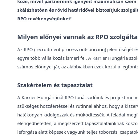
közé, mivel partnereink igényeit maximálisan szem 
skálázhatóan és rövid határidővel biztosítjuk szolgá
RPO tevékenységünket!
Milyen előnyei vannak az RPO szolgált
Az RPO (recruitment process outsourcing) jelentőségét é
egyre több vállalkozás ismeri fel. A Karrier Hungária szo
számos előnnyel jár, az alábbiakban ezek közül a legfonto
Szakértelem és tapasztalat
A Karrier Hungáriánál RPO tanácsadóink és projekt men
szükséges hozzáértéssel és rutinnal ahhoz, hogy a kiszer
hatékonyan kidolgozzák és működtessék. A feladat megfe
elengedhetetlen; a megszerzett tapasztalatainknak kös
leforgása alatt képesek vagyunk teljes toborzási csapatok 