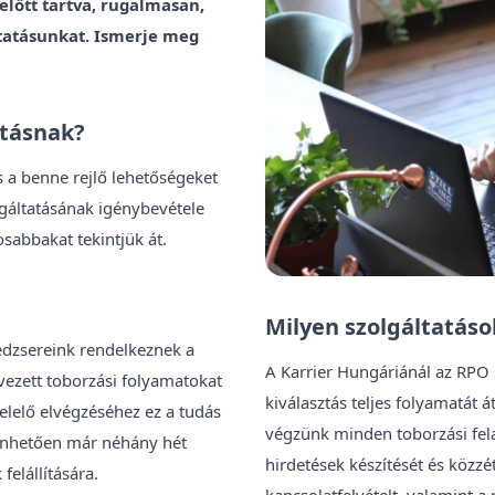
előtt tartva, rugalmasan,
ltatásunkat. Ismerje meg
atásnak?
s a benne rejlő lehetőségeket
lgáltatásának igénybevétele
sabbakat tekintjük át.
Milyen szolgáltatáso
edzsereink rendelkeznek a
A Karrier Hungáriánál az RPO 
vezett toborzási folyamatokat
kiválasztás teljes folyamatát
lelő elvégzéséhez ez a tudás
végzünk minden toborzási fela
zönhetően már néhány hét
hirdetések készítését és közzété
felállítására.
kapcsolatfelvételt, valamint a 