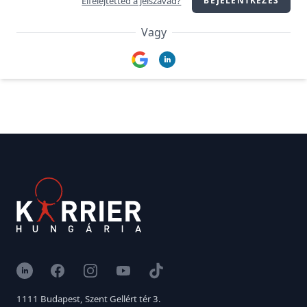
Elfelejtetted a jelszavad?
BEJELENTKEZÉS
Vagy
Google
LinkedIn
LinkedIn
Facebook
Instagram
YouTube
TikTok
1111 Budapest, Szent Gellért tér 3.