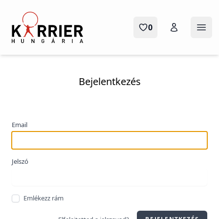
Karrier Hungária
0
Menü
Bejelentkezés
Email
Jelszó
Emlékezz rám