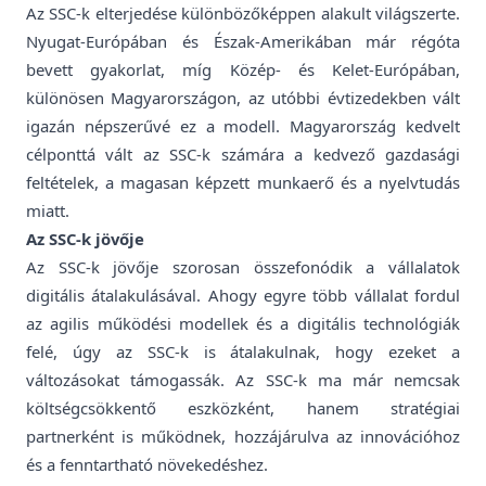
Az SSC-k elterjedése különbözőképpen alakult világszerte.
Nyugat-Európában és Észak-Amerikában már régóta
bevett gyakorlat, míg Közép- és Kelet-Európában,
különösen Magyarországon, az utóbbi évtizedekben vált
igazán népszerűvé ez a modell. Magyarország kedvelt
célponttá vált az SSC-k számára a kedvező gazdasági
feltételek, a magasan képzett munkaerő és a nyelvtudás
miatt.
Az SSC-k jövője
Az SSC-k jövője szorosan összefonódik a vállalatok
digitális átalakulásával. Ahogy egyre több vállalat fordul
az agilis működési modellek és a digitális technológiák
felé, úgy az SSC-k is átalakulnak, hogy ezeket a
változásokat támogassák. Az SSC-k ma már nemcsak
költségcsökkentő eszközként, hanem stratégiai
partnerként is működnek, hozzájárulva az innovációhoz
és a fenntartható növekedéshez.