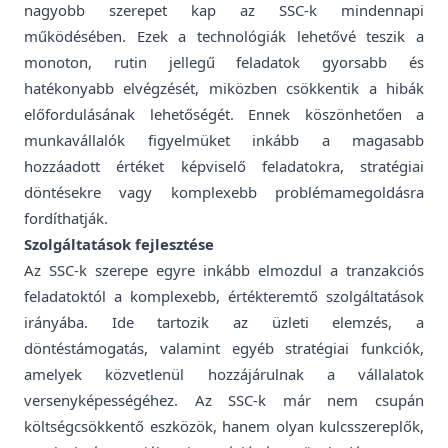
nagyobb szerepet kap az SSC-k mindennapi
működésében. Ezek a technológiák lehetővé teszik a
monoton, rutin jellegű feladatok gyorsabb és
hatékonyabb elvégzését, miközben csökkentik a hibák
előfordulásának lehetőségét. Ennek köszönhetően a
munkavállalók figyelmüket inkább a magasabb
hozzáadott értéket képviselő feladatokra, stratégiai
döntésekre vagy komplexebb problémamegoldásra
fordíthatják.
Szolgáltatások fejlesztése
Az SSC-k szerepe egyre inkább elmozdul a tranzakciós
feladatoktól a komplexebb, értékteremtő szolgáltatások
irányába. Ide tartozik az üzleti elemzés, a
döntéstámogatás, valamint egyéb stratégiai funkciók,
amelyek közvetlenül hozzájárulnak a vállalatok
versenyképességéhez. Az SSC-k már nem csupán
költségcsökkentő eszközök, hanem olyan kulcsszereplők,