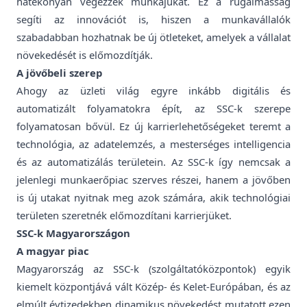
hatékonyan végezzék munkájukat. Ez a rugalmasság
segíti az innovációt is, hiszen a munkavállalók
szabadabban hozhatnak be új ötleteket, amelyek a vállalat
növekedését is előmozdítják.
A jövőbeli szerep
Ahogy az üzleti világ egyre inkább digitális és
automatizált folyamatokra épít, az SSC-k szerepe
folyamatosan bővül. Ez új karrierlehetőségeket teremt a
technológia, az adatelemzés, a mesterséges intelligencia
és az automatizálás területein. Az SSC-k így nemcsak a
jelenlegi munkaerőpiac szerves részei, hanem a jövőben
is új utakat nyitnak meg azok számára, akik technológiai
területen szeretnék előmozdítani karrierjüket.
SSC-k Magyarországon
A magyar piac
Magyarország az SSC-k (szolgáltatóközpontok) egyik
kiemelt központjává vált Közép- és Kelet-Európában, és az
elmúlt évtizedekben dinamikus növekedést mutatott ezen