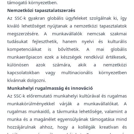
támogató környezetben.
Nemzetközi tapasztalatszerzés
Az SSC-k gyakran globális ügyfeleket szolgálnak ki, így
kiváló lehetőséget nyújtanak a nemzetközi tapasztalatok
megszerzésére. A munkavállalók nemcsak szakmai
tudásukat fejleszthetik, hanem nyelvi és kulturális
kompetenciáikat is bővíthetik. A mai globális
munkaerőpiacon ezek a készségek rendkívül értékesek,
különösen azok számára, akik a nemzetközi
kapcsolatokban vagy multinacionális környezetben
kívánnak dolgozni.
Munkahelyi rugalmasság és innováció
Az SSC-k előremutató munkahelyi kultúrával és rugalmas
munkakörülményekkel várják a munkavállalókat. A
rugalmas munkaidő, a távmunka lehetősége, valamint a
munka és a magánélet egyensúlyának támogatása mind
hozzájárulnak ahhoz, hogy a kollégák kreatívan és