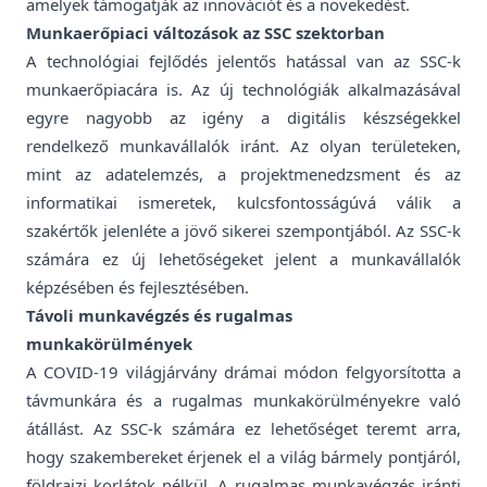
amelyek támogatják az innovációt és a növekedést.
Munkaerőpiaci változások az SSC szektorban
A technológiai fejlődés jelentős hatással van az SSC-k
munkaerőpiacára is. Az új technológiák alkalmazásával
egyre nagyobb az igény a digitális készségekkel
rendelkező munkavállalók iránt. Az olyan területeken,
mint az adatelemzés, a projektmenedzsment és az
informatikai ismeretek, kulcsfontosságúvá válik a
szakértők jelenléte a jövő sikerei szempontjából. Az SSC-k
számára ez új lehetőségeket jelent a munkavállalók
képzésében és fejlesztésében.
Távoli munkavégzés és rugalmas
munkakörülmények
A COVID-19 világjárvány drámai módon felgyorsította a
távmunkára és a rugalmas munkakörülményekre való
átállást. Az SSC-k számára ez lehetőséget teremt arra,
hogy szakembereket érjenek el a világ bármely pontjáról,
földrajzi korlátok nélkül. A rugalmas munkavégzés iránti