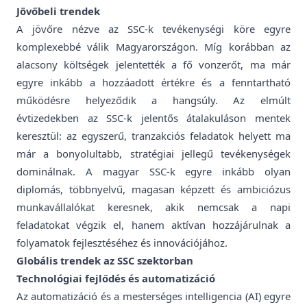
Jövőbeli trendek
A jövőre nézve az SSC-k tevékenységi köre egyre
komplexebbé válik Magyarországon. Míg korábban az
alacsony költségek jelentették a fő vonzerőt, ma már
egyre inkább a hozzáadott értékre és a fenntartható
működésre helyeződik a hangsúly. Az elmúlt
évtizedekben az SSC-k jelentős átalakuláson mentek
keresztül: az egyszerű, tranzakciós feladatok helyett ma
már a bonyolultabb, stratégiai jellegű tevékenységek
dominálnak. A magyar SSC-k egyre inkább olyan
diplomás, többnyelvű, magasan képzett és ambiciózus
munkavállalókat keresnek, akik nemcsak a napi
feladatokat végzik el, hanem aktívan hozzájárulnak a
folyamatok fejlesztéséhez és innovációjához.
Globális trendek az SSC szektorban
Technológiai fejlődés és automatizáció
Az automatizáció és a mesterséges intelligencia (AI) egyre