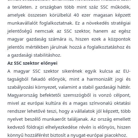
a területen. z országban több mint száz SSC működik,
amelyek összesen körülbelül 40 ezer magasan képzett
munkavállalót foglalkoztatnak. Ez a növekedés stratégiai
jelentőségű nemcsak az SSC szektor, hanem az egész
magyar gazdaság számára is, hiszen ezek a központok
jelentős mértékben járulnak hozzá a foglalkoztatáshoz és
a gazdasági stabilitáshoz.
Az SSC szektor előnyei
A magyar SSC szektor sikerének egyik kulcsa az EU-
tagságból fakadó előnyök, mint a harmonizált jogi és
szabályozási környezet, valamint a stabil gazdasági háttér.
Magyarország befektetői szemszögből is vonzó célpont,
mivel az európai kultúra és a magas színvonalú oktatási
rendszer lehetővé teszi, hogy a vállalatok jól képzett, több
nyelvet beszélő munkaerőt találjanak. Az ország emellett
kedvező földrajzi elhelyezkedése révén is előnyös, hiszen
könnyű hozzáférést biztosít a nyugat-európai piacokhoz.