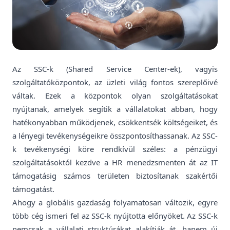
Az SSC-k (Shared Service Center-ek), vagyis
szolgáltatóközpontok, az üzleti világ fontos szereplőivé
váltak. Ezek a központok olyan szolgáltatásokat
nyújtanak, amelyek segítik a vállalatokat abban, hogy
hatékonyabban működjenek, csökkentsék költségeiket, és
a lényegi tevékenységeikre összpontosíthassanak. Az SSC-
k tevékenységi köre rendkívül széles: a pénzügyi
szolgáltatásoktól kezdve a HR menedzsmenten át az IT
támogatásig számos területen biztosítanak szakértői
támogatást.
Ahogy a globális gazdaság folyamatosan változik, egyre
több cég ismeri fel az SSC-k nyújtotta előnyöket. Az SSC-k
nemcsak a vállalati struktúrákat alakítják át, hanem új