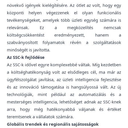
növekvő igények kielégítésére. Az ötlet az volt, hogy egy
központi helyen végezzenek el olyan funkcionális
tevékenységeket, amelyek több üzleti egység számára is
relevánsak. Ez a megközelítés nemcsak
költségcsökkentést eredményezett, hanem a
szabványosított folyamatok révén a szolgáltatások
minőségét is javította.
Az SSC-k fejlődése
Az SSC-k idővel egyre komplexebbé váltak. Míg kezdetben
a költséghatékonyság volt az elsődleges cél, ma már az
ügyfélszolgálat javítása, az üzleti intelligencia fejlesztése
és az innováció támogatása is hangsúlyossá vált. Az új
technológiák, mint például az automatizálás és a
mesterséges intelligencia, lehetőséget adnak az SSC-knek
arra, hogy még hatékonyabbá váljanak és értéket
teremtsenek a vállalatok számára.
Globális trendek és regionális sajátosságok