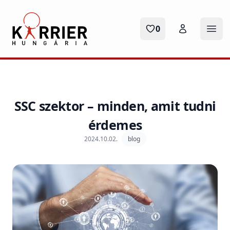
Karrier Hungária
0
Menü
SSC szektor – minden, amit tudni
érdemes
2024.10.02.
blog