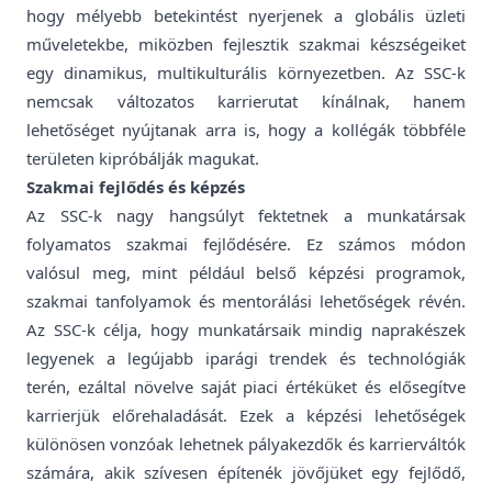
hogy mélyebb betekintést nyerjenek a globális üzleti
műveletekbe, miközben fejlesztik szakmai készségeiket
egy dinamikus, multikulturális környezetben. Az SSC-k
nemcsak változatos karrierutat kínálnak, hanem
lehetőséget nyújtanak arra is, hogy a kollégák többféle
területen kipróbálják magukat.
Szakmai fejlődés és képzés
Az SSC-k nagy hangsúlyt fektetnek a munkatársak
folyamatos szakmai fejlődésére. Ez számos módon
valósul meg, mint például belső képzési programok,
szakmai tanfolyamok és mentorálási lehetőségek révén.
Az SSC-k célja, hogy munkatársaik mindig naprakészek
legyenek a legújabb iparági trendek és technológiák
terén, ezáltal növelve saját piaci értéküket és elősegítve
karrierjük előrehaladását. Ezek a képzési lehetőségek
különösen vonzóak lehetnek pályakezdők és karrierváltók
számára, akik szívesen építenék jövőjüket egy fejlődő,