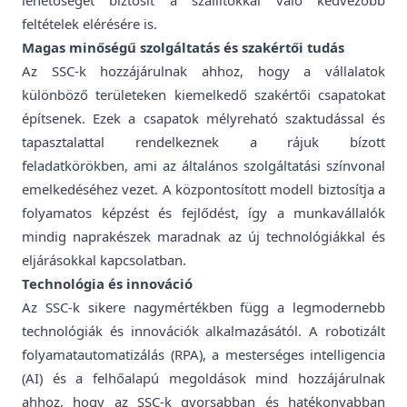
lehetőséget biztosít a szállítókkal való kedvezőbb
feltételek elérésére is.
Magas minőségű szolgáltatás és szakértői tudás
Az SSC-k hozzájárulnak ahhoz, hogy a vállalatok
különböző területeken kiemelkedő szakértői csapatokat
építsenek. Ezek a csapatok mélyreható szaktudással és
tapasztalattal rendelkeznek a rájuk bízott
feladatkörökben, ami az általános szolgáltatási színvonal
emelkedéséhez vezet. A központosított modell biztosítja a
folyamatos képzést és fejlődést, így a munkavállalók
mindig naprakészek maradnak az új technológiákkal és
eljárásokkal kapcsolatban.
Technológia és innováció
Az SSC-k sikere nagymértékben függ a legmodernebb
technológiák és innovációk alkalmazásától. A robotizált
folyamatautomatizálás (RPA), a mesterséges intelligencia
(AI) és a felhőalapú megoldások mind hozzájárulnak
ahhoz, hogy az SSC-k gyorsabban és hatékonyabban