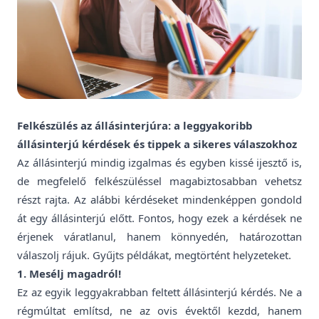
Felkészülés az állásinterjúra: a leggyakoribb
állásinterjú kérdések és tippek a sikeres válaszokhoz
Az állásinterjú mindig izgalmas és egyben kissé ijesztő is,
de megfelelő felkészüléssel magabiztosabban vehetsz
részt rajta. Az alábbi kérdéseket mindenképpen gondold
át egy állásinterjú előtt. Fontos, hogy ezek a kérdések ne
érjenek váratlanul, hanem könnyedén, határozottan
válaszolj rájuk. Gyűjts példákat, megtörtént helyzeteket.
1. Mesélj magadról!
Ez az egyik leggyakrabban feltett állásinterjú kérdés. Ne a
régmúltat említsd, ne az ovis évektől kezdd, hanem