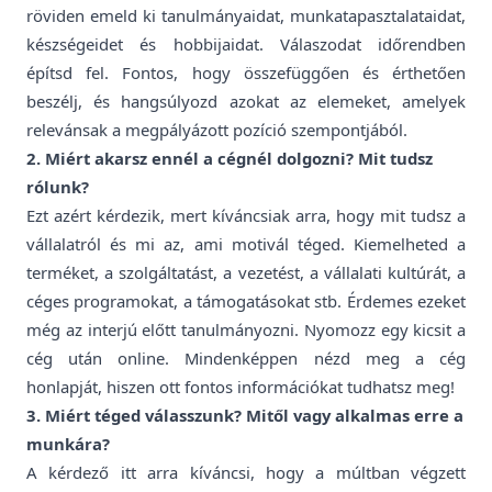
röviden emeld ki tanulmányaidat, munkatapasztalataidat,
készségeidet és hobbijaidat. Válaszodat időrendben
építsd fel. Fontos, hogy összefüggően és érthetően
beszélj, és hangsúlyozd azokat az elemeket, amelyek
relevánsak a megpályázott pozíció szempontjából.
2. Miért akarsz ennél a cégnél dolgozni? Mit tudsz
rólunk?
Ezt azért kérdezik, mert kíváncsiak arra, hogy mit tudsz a
vállalatról és mi az, ami motivál téged. Kiemelheted a
terméket, a szolgáltatást, a vezetést, a vállalati kultúrát, a
céges programokat, a támogatásokat stb. Érdemes ezeket
még az interjú előtt tanulmányozni. Nyomozz egy kicsit a
cég után online. Mindenképpen nézd meg a cég
honlapját, hiszen ott fontos információkat tudhatsz meg!
3. Miért téged válasszunk? Mitől vagy alkalmas erre a
munkára?
A kérdező itt arra kíváncsi, hogy a múltban végzett