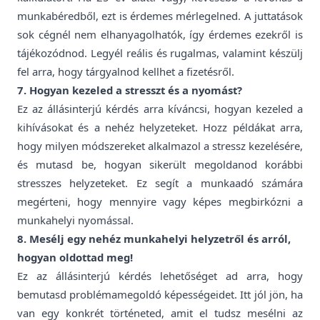
munkabéredből, ezt is érdemes mérlegelned. A juttatások
sok cégnél nem elhanyagolhatók, így érdemes ezekről is
tájékozódnod. Legyél reális és rugalmas, valamint készülj
fel arra, hogy tárgyalnod kellhet a fizetésről.
7. Hogyan kezeled a stresszt és a nyomást?
Ez az állásinterjú kérdés arra kíváncsi, hogyan kezeled a
kihívásokat és a nehéz helyzeteket. Hozz példákat arra,
hogy milyen módszereket alkalmazol a stressz kezelésére,
és mutasd be, hogyan sikerült megoldanod korábbi
stresszes helyzeteket. Ez segít a munkaadó számára
megérteni, hogy mennyire vagy képes megbirkózni a
munkahelyi nyomással.
8. Mesélj egy nehéz munkahelyi helyzetről és arról,
hogyan oldottad meg!
Ez az állásinterjú kérdés lehetőséget ad arra, hogy
bemutasd problémamegoldó képességeidet. Itt jól jön, ha
van egy konkrét történeted, amit el tudsz mesélni az