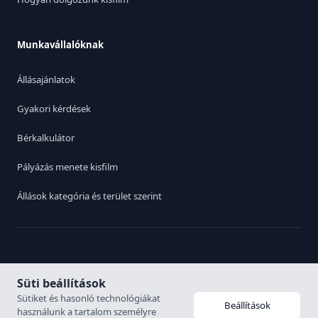
Munkavállalóknak
Állásajánlatok
Gyakori kérdések
Bérkalkulátor
Pályázás menete kisfilm
Állások kategória és terület szerint
Switch to English
|
Adatvédelmi irányelvek
Süti beállítások
Sütiket és hasonló technológiákat
Beállítások
használunk a tartalom személyre
© 2026. Karrier Hungária Kft. Minden jog fenntartva. Munkaerő