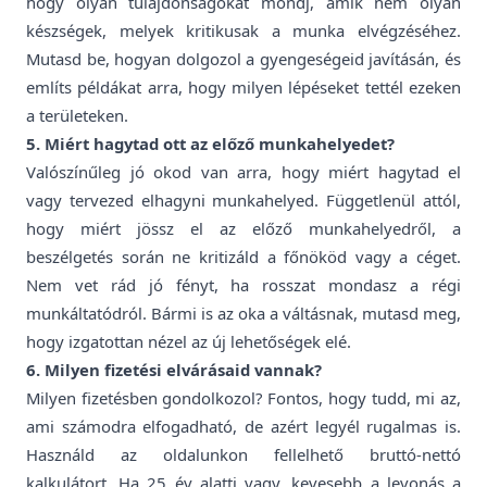
hogy olyan tulajdonságokat mondj, amik nem olyan
készségek, melyek kritikusak a munka elvégzéséhez.
Mutasd be, hogyan dolgozol a gyengeségeid javításán, és
említs példákat arra, hogy milyen lépéseket tettél ezeken
a területeken.
5. Miért hagytad ott az előző munkahelyedet?
Valószínűleg jó okod van arra, hogy miért hagytad el
vagy tervezed elhagyni munkahelyed. Függetlenül attól,
hogy miért jössz el az előző munkahelyedről, a
beszélgetés során ne kritizáld a főnököd vagy a céget.
Nem vet rád jó fényt, ha rosszat mondasz a régi
munkáltatódról. Bármi is az oka a váltásnak, mutasd meg,
hogy izgatottan nézel az új lehetőségek elé.
6. Milyen fizetési elvárásaid vannak?
Milyen fizetésben gondolkozol? Fontos, hogy tudd, mi az,
ami számodra elfogadható, de azért legyél rugalmas is.
Használd az oldalunkon fellelhető bruttó-nettó
kalkulátort. Ha 25 év alatti vagy, kevesebb a levonás a