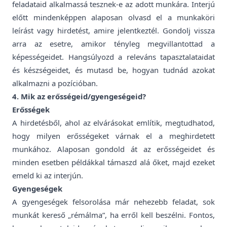
feladataid alkalmassá tesznek-e az adott munkára. Interjú
előtt mindenképpen alaposan olvasd el a munkaköri
leírást vagy hirdetést, amire jelentkeztél. Gondolj vissza
arra az esetre, amikor tényleg megvillantottad a
képességeidet. Hangsúlyozd a releváns tapasztalataidat
és készségeidet, és mutasd be, hogyan tudnád azokat
alkalmazni a pozícióban.
4. Mik az erősségeid/gyengeségeid?
Erősségek
A hirdetésből, ahol az elvárásokat említik, megtudhatod,
hogy milyen erősségeket várnak el a meghirdetett
munkához. Alaposan gondold át az erősségeidet és
minden esetben példákkal támaszd alá őket, majd ezeket
emeld ki az interjún.
Gyengeségek
A gyengeségek felsorolása már nehezebb feladat, sok
munkát kereső „rémálma”, ha erről kell beszélni. Fontos,