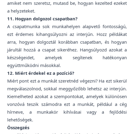
amiket nem szeretsz, mutasd be, hogyan kezelted ezeket
a helyzeteket.
11. Hogyan dolgozol csapatban?
A csapatmunka sok munkahelyen alapvető fontosságú,
ezt érdemes kihangsúlyozni az interjún. Hozz példákat
arra, hogyan dolgoztál korábban csapatban, és hogyan
járultál hozzá a csapat sikeréhez. Hangsúlyozd azokat a
készségeidet, amelyek segítenek hatékonyan
együttműködni másokkal.
12. Miért érdekel ez a pozíció?
Miért pont ezt a munkát szeretnéd végezni? Ha ezt sikerül
megválaszolnod, sokkal meggyőzőbb lehetsz az interjún.
Kiemelheted azokat a szempontokat, amelyek különösen
vonzóvá teszik számodra ezt a munkát, például a cég
hírneve, a munkakör kihívásai vagy a fejlődési
lehetőségek.
Összegzés