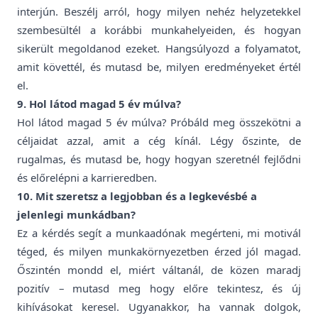
interjún. Beszélj arról, hogy milyen nehéz helyzetekkel
szembesültél a korábbi munkahelyeiden, és hogyan
sikerült megoldanod ezeket. Hangsúlyozd a folyamatot,
amit követtél, és mutasd be, milyen eredményeket értél
el.
9. Hol látod magad 5 év múlva?
Hol látod magad 5 év múlva? Próbáld meg összekötni a
céljaidat azzal, amit a cég kínál. Légy őszinte, de
rugalmas, és mutasd be, hogy hogyan szeretnél fejlődni
és előrelépni a karrieredben.
10. Mit szeretsz a legjobban és a legkevésbé a
jelenlegi munkádban?
Ez a kérdés segít a munkaadónak megérteni, mi motivál
téged, és milyen munkakörnyezetben érzed jól magad.
Őszintén mondd el, miért váltanál, de közen maradj
pozitív – mutasd meg hogy előre tekintesz, és új
kihívásokat keresel. Ugyanakkor, ha vannak dolgok,