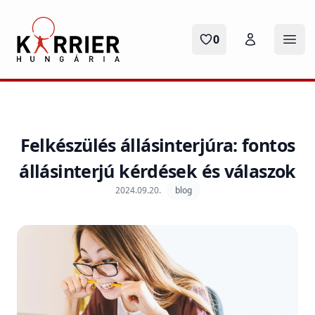
Karrier Hungária
0
Menü
Felkészülés állásinterjúra: fontos
állásinterjú kérdések és válaszok
2024.09.20.
blog