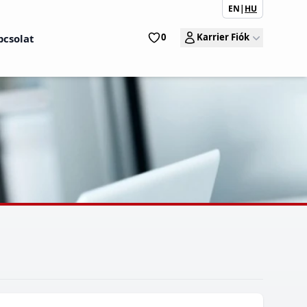
EN
|
HU
0
Karrier Fiók
pcsolat