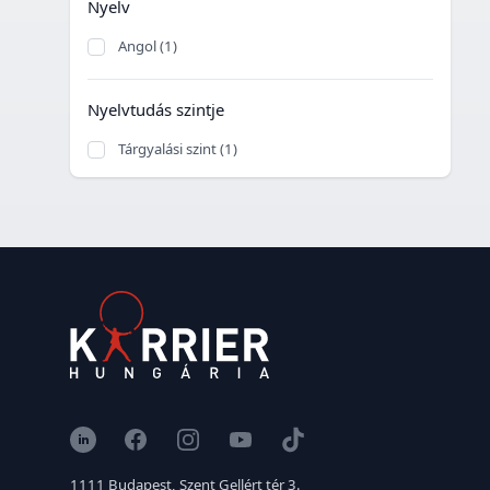
Nyelv
Angol (1)
Nyelvtudás szintje
Tárgyalási szint (1)
LinkedIn
Facebook
Instagram
YouTube
TikTok
1111 Budapest, Szent Gellért tér 3.