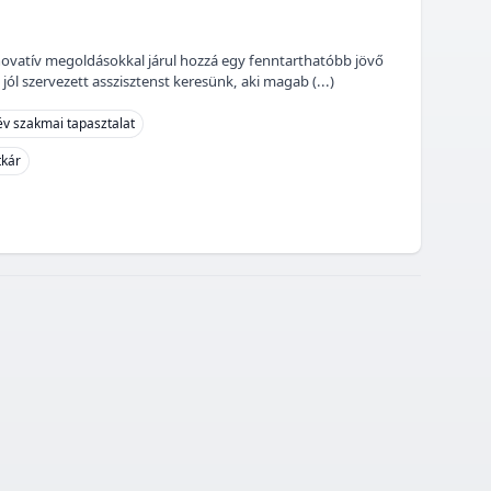
ovatív megoldásokkal járul hozzá egy fenntarthatóbb jövő
jól szervezett asszisztenst keresünk, aki magab (...)
év szakmai tapasztalat
tkár