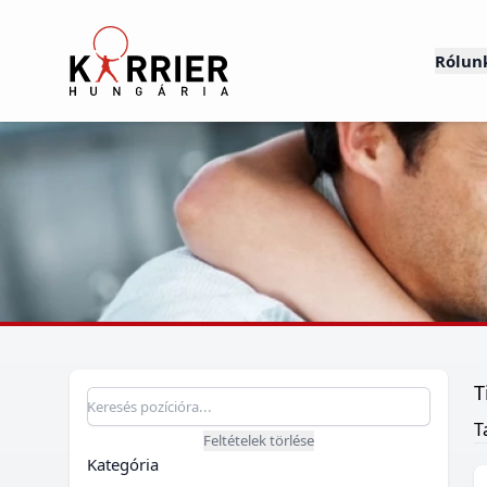
Karrier Hungária
Rólun
T
Pozíció keresés
Keresés pozícióra
T
Feltételek törlése
Kategória