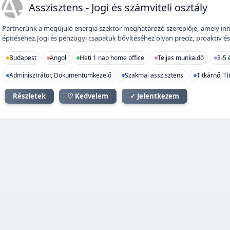
A-
Asszisztens - Jogi és számviteli osztály
Partnerünk a megújuló energia szektor meghatározó szereplője, amely inn
építéséhez.Jogi és pénzügyi csapatuk bővítéséhez olyan precíz, proaktív és 
Budapest
Angol
Heti 1 nap home office
Teljes munkaidő
3-5 
Adminisztrátor, Dokumentumkezelő
Szakmai asszisztens
Titkárnő, Ti
Részletek
♡ Kedvelem
✓ Jelentkezem