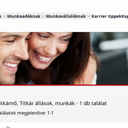
k
Munkaadóknak
Munkavállalóknak
Karrier tippek
Ka
itkárnő, Titkár állások, munkák - 1 db találat
alálatok megjelenítve: 1-1