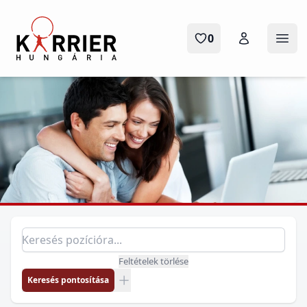
Karrier Hungária
0
Menü
Pozíció keresés
Keresés pozícióra
Feltételek törlése
Keresés pontosítása