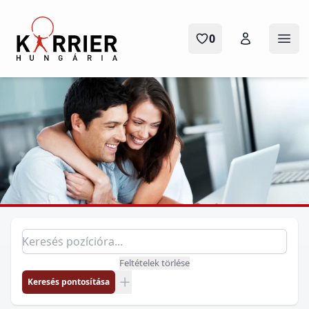
Karrier Hungária
0
Menü
Pozíció keresés
Keresés pozícióra
Feltételek törlése
Keresés pontosítása