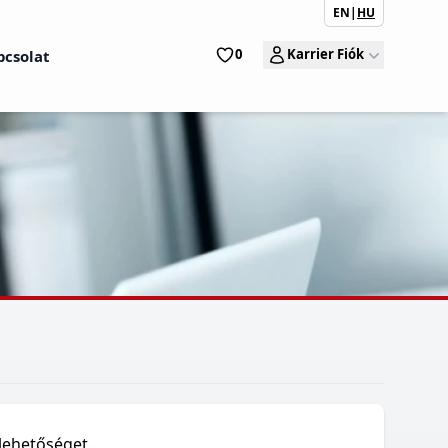
EN
|
HU
0
Karrier Fiók
pcsolat
lehetőséget.