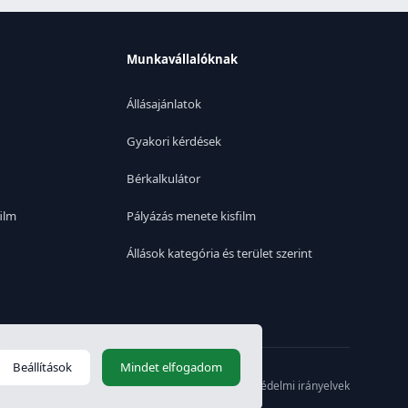
Munkavállalóknak
Állásajánlatok
Gyakori kérdések
Bérkalkulátor
ilm
Pályázás menete kisfilm
Állások kategória és terület szerint
Beállítások
Mindet elfogadom
Switch to English
|
Adatvédelmi irányelvek