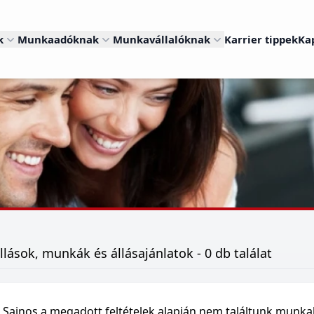
k
Munkaadóknak
Munkavállalóknak
Karrier tippek
Ka
llások, munkák és állásajánlatok - 0 db találat
Sajnos a megadott feltételek alapján nem találtunk munka