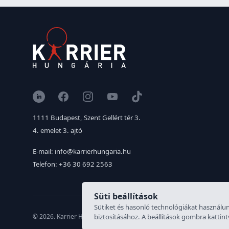
LinkedIn
Facebook
Instagram
YouTube
TikTok
1111 Budapest, Szent Gellért tér 3.
4. emelet 3. ajtó
E-mail: info@karrierhungaria.hu
Telefon: +36 30 692 2563
Süti beállítások
Sütiket és hasonló technológiákat használun
© 2026. Karrier Hungária Kft. Minden jog fenntartva. Munkaerő közv
biztosításához. A beállítások gombra kattint