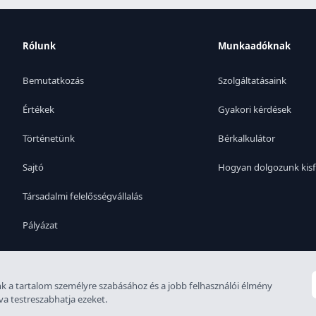
Rólunk
Munkaadóknak
Bemutatkozás
Szolgáltatásaink
Értékek
Gyakori kérdések
Történetünk
Bérkalkulátor
Sajtó
Hogyan dolgozunk kisf
Társadalmi felelősségvállalás
Pályázat
k a tartalom személyre szabásához és a jobb felhasználói élmény
etítési engedély: 6926-4/2007-5100-478
va testreszabhatja ezeket.