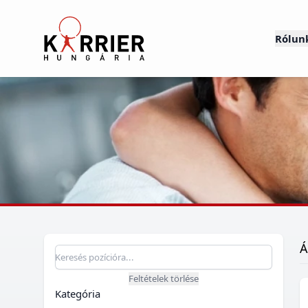
Karrier Hungária
Rólun
Á
Pozíció keresés
Keresés pozícióra
Feltételek törlése
Kategória