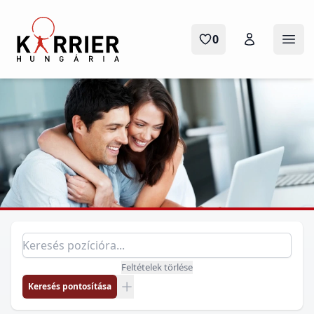
Karrier Hungária
0
Menü
Pozíció keresés
Keresés pozícióra
Feltételek törlése
Keresés pontosítása