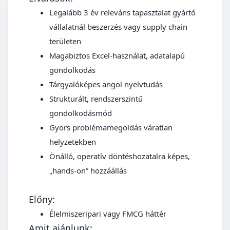
Legalább 3 év releváns tapasztalat gyártó
vállalatnál beszerzés vagy supply chain
területen
Magabiztos Excel-használat, adatalapú
gondolkodás
Tárgyalóképes angol nyelvtudás
Strukturált, rendszerszintű
gondolkodásmód
Gyors problémamegoldás váratlan
helyzetekben
Önálló, operatív döntéshozatalra képes,
„hands-on” hozzáállás
Előny:
Élelmiszeripari vagy FMCG háttér
Amit ajánlunk: