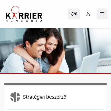
Karrier Hungária
0
Menü
SB
Stratégiai beszerző