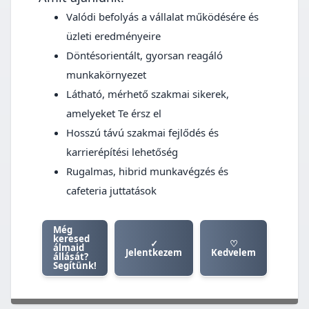
Valódi befolyás a vállalat működésére és
üzleti eredményeire
Döntésorientált, gyorsan reagáló
munkakörnyezet
Látható, mérhető szakmai sikerek,
amelyeket Te érsz el
Hosszú távú szakmai fejlődés és
karrierépítési lehetőség
Rugalmas, hibrid munkavégzés és
cafeteria juttatások
Még
keresed
✓
♡
álmaid
Jelentkezem
Kedvelem
állását?
Segítünk!