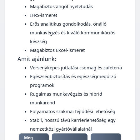
Magabiztos angol nyelvtudás
IFRS-ismeret
Erős analitikus gondolkodás, önálló
munkavégzés és kiváló kommunikációs
készség
Magabiztos Excel-ismeret
Amit ajánlunk:
Versenyképes juttatási csomag és cafeteria
Egészségbiztosítás és egészségmegőrző
programok
Rugalmas munkavégzés és hibrid
munkarend
Folyamatos szakmai fejlődési lehetőség
Stabil, hosszú távú karrierlehetőség egy
nemzetközi gyártóvállalatnál
Még