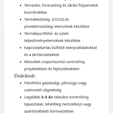
Tervezési, forecasting és zárási folyamatok
koordinálása
Termékköltség- (COGS) és
jövedelmezőségi elemzések készítése
Termékportfólió- és üzleti
teljesítményelemzések készítése
Kapcsolattartás külföldi leányvállalatokkal
és a társterületekkel
Részvétel csoportszintű controlling
projektekben és fejlesztésekben
Elvárások:
Felsőfokú gazdasági, pénzügyi vagy
számviteli végzettség
Legalább
3–5 év
releváns kontrolling
tapasztalat, lehetőleg nemzetközi vagy
gyártóvállalati környezetben