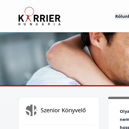
Karrier Hungária
Rólun
SK
Szenior Könyvelő
Olya
nemz
hoss