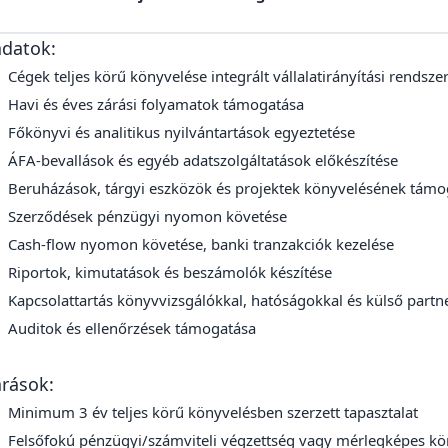
adatok:
Cégek teljes körű könyvelése integrált vállalatirányítási rendsz
Havi és éves zárási folyamatok támogatása
Főkönyvi és analitikus nyilvántartások egyeztetése
ÁFA-bevallások és egyéb adatszolgáltatások előkészítése
Beruházások, tárgyi eszközök és projektek könyvelésének tám
Szerződések pénzügyi nyomon követése
Cash-flow nyomon követése, banki tranzakciók kezelése
Riportok, kimutatások és beszámolók készítése
Kapcsolattartás könyvvizsgálókkal, hatóságokkal és külső part
Auditok és ellenőrzések támogatása
árások:
Minimum 3 év teljes körű könyvelésben szerzett tapasztalat
Felsőfokú pénzügyi/számviteli végzettség vagy mérlegképes kö