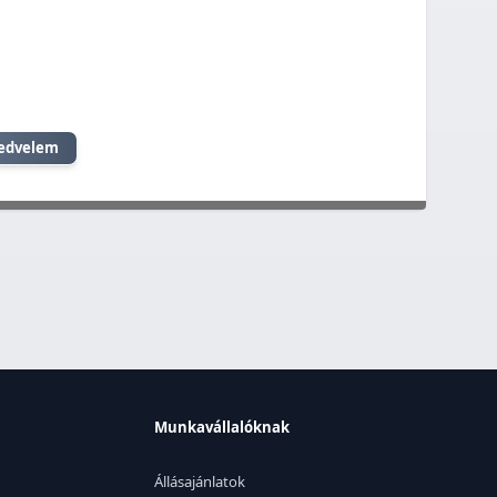
edvelem
Munkavállalóknak
Állásajánlatok