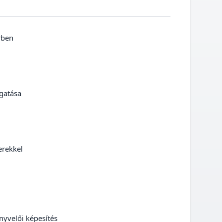
erben
ogatása
nerekkel
nyvelői képesítés