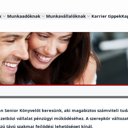
k
Munkaadóknak
Munkavállalóknak
Karrier tippek
Ka
n Senior Könyvelőt keresünk, aki magabiztos számviteli tud
etközi vállalat pénzügyi működéséhez. A szerepkör változato
zú távú szakmai fejlődési lehetőséget kínál.