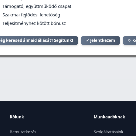
Támogató, együttműködő csapat
Szakmai fejlődési lehetőség
Teljesítményhez kötött bónusz
ég keresed álmaid állását? Segítünk!
✓ Jelentkezem
♡ K
Rólunk
Munkaadóknak
Bemutatkozás
Szolgáltatásaink