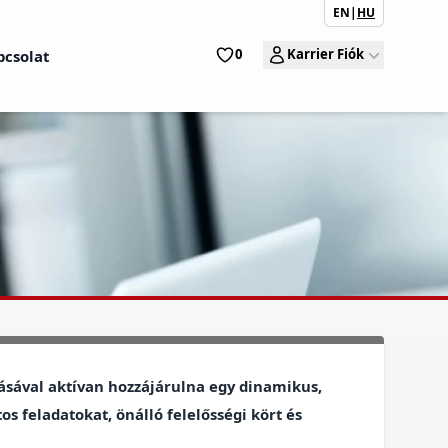
EN
|
HU
0
Karrier Fiók
pcsolat
ásával aktívan hozzájárulna egy dinamikus,
s feladatokat, önálló felelősségi kört és