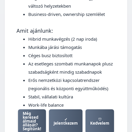
változó helyzetekben
Business-driven, ownership szemlélet
Amit ajánlunk:
Hibrid munkavégzés (2 nap iroda)
Munkába járási támogatás
Céges busz biztosított
Az esetleges szombati munkanapok plusz
szabadságként mindig szabadnapok
Erős nemzetközi kapcsolatrendszer
(regionális és központi együttműködés)
Stabil, vállalati kultúra
Work-life balance
Még
keresed
✓
♡
álmaid
Jelentkezem
Kedvelem
állását?
Segítünk!