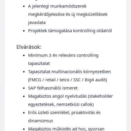
A jelenlegi munkamódszerek
megkérdőjelezése és új megközelítések
javaslata
Projektek támogatása kontrolling oldalról
Elvárások:
Minimum 3 év releváns controlling
tapasztalat
Tapasztalat multinacionális környezetben
(FMCG / retail / telco / SSC / Big4 audit)
SAP felhasználói ismeret
Magabiztos angol nyelvtudás (stakeholder
egyeztetések, nemzetközi callok)
Erős üzleti szemlélet, proaktivitás és
dinamizmus
Magabiztos működés ad hoc, gyorsan