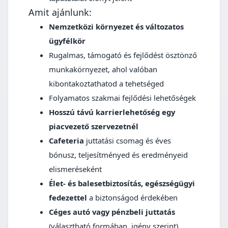
Amit ajánlunk:
Nemzetközi környezet és változatos
ügyfélkör
Rugalmas, támogató és fejlődést ösztönző
munkakörnyezet, ahol valóban
kibontakoztathatod a tehetséged
Folyamatos szakmai fejlődési lehetőségek
Hosszú távú karrierlehetőség egy
piacvezető szervezetnél
Cafeteria
juttatási csomag és éves
bónusz, teljesítményed és eredményeid
elismeréseként
Élet- és balesetbiztosítás, egészségügyi
fedezettel
a biztonságod érdekében
Céges autó vagy pénzbeli juttatás
(választható formában, igény szerint)