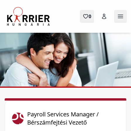
Karrier Hungária
0
Menü
PS
Payroll Services Manager /
Bérszámfejtési Vezető