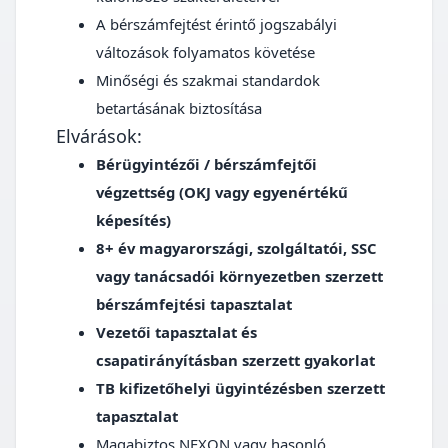
A bérszámfejtést érintő jogszabályi
változások folyamatos követése
Minőségi és szakmai standardok
betartásának biztosítása
Elvárások:
Bérügyintézői / bérszámfejtői
végzettség (OKJ vagy egyenértékű
képesítés)
8+ év magyarországi, szolgáltatói, SSC
vagy tanácsadói környezetben szerzett
bérszámfejtési tapasztalat
Vezetői tapasztalat és
csapatirányításban szerzett gyakorlat
TB kifizetőhelyi ügyintézésben szerzett
tapasztalat
Magabiztos NEXON vagy hasonló