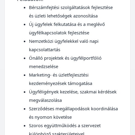
Bérszámfejtési szolgáltatások fejlesztése
és üzleti lehetőségek azonosítása
Új ügyfelek felkutatása és a meglévő
ügyfélkapcsolatok fejlesztése
Nemzetközi ügyfelekkel való napi
kapcsolattartás
Önálló projektek és ügyfélportfólió
menedzselése
Marketing- és üzletfejlesztési
kezdeményezések támogatása
Ügyféligények kezelése, szakmai kérdések
megválaszolása
Szerződéses megállapodások koordinálása
és nyomon követése
Szoros együttműködés a szervezet
különböző szakterületeivel