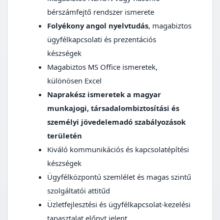
bérszámfejtő rendszer ismerete
Folyékony angol nyelvtudás
, magabiztos
ügyfélkapcsolati és prezentációs
készségek
Magabiztos MS Office ismeretek,
különösen Excel
Naprakész ismeretek a magyar
munkajogi, társadalombiztosítási és
személyi jövedelemadó szabályozások
területén
Kiváló kommunikációs és kapcsolatépítési
készségek
Ügyfélközpontú szemlélet és magas szintű
szolgáltatói attitűd
Üzletfejlesztési és ügyfélkapcsolat-kezelési
tapasztalat előnyt jelent