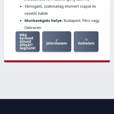
Támogató, szakmailag elismert csapat és
vezetői háttér
Munkavégzés helye:
Budapest, Pécs vagy
Debrecen
Még
keresed
✓
♡
álmaid
Jelentkezem
Kedvelem
állását?
Segítünk!