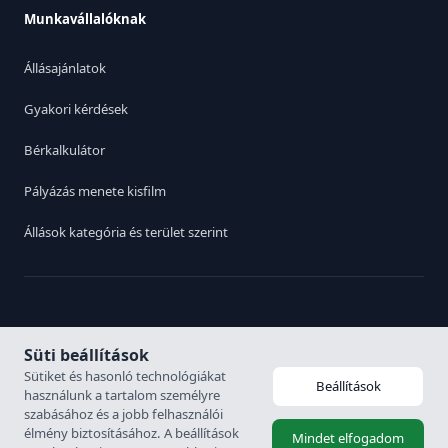
Munkavállalóknak
Állásajánlatok
Gyakori kérdések
Bérkalkulátor
Pályázás menete kisfilm
Állások kategória és terület szerint
Switch to English
|
Adatvédelmi irányelvek
Süti beállítások
Sütiket és hasonló technológiákat
Beállítások
használunk a tartalom személyre
© 2026. Karrier Hungária Kft. Minden jog fenntartva. Munkaerő
szabásához és a jobb felhasználói
közvetítési engedély: 6926-4/2007-5100-478
élmény biztosításához. A beállítások
Mindet elfogadom