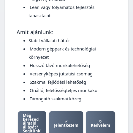
Lean vagy folyamatos fejlesztési
tapasztalat
Amit ajánlunk:
Stabil vállalati háttér
Modern géppark és technológiai
környezet
Hosszú távú munkalehetőség
Versenyképes juttatási csomag
Szakmai fejlődési lehetőség
Önálló, felelősségteljes munkakör
Támogató szakmai közeg
Még
keresed
✓
♡
álmaid
Jelentkezem
Kedvelem
állását?
Segítünk!