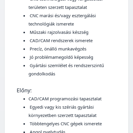
területen szerzett tapasztalat
CNC marási és/vagy esztergálási
technológiák ismerete
Műszaki rajzolvasási készség
CAD/CAM rendszerek ismerete
Precíz, önálló munkavégzés
Jó problémamegoldó képesség
Gyártási szemlélet és rendszerszintű
gondolkodás
Előny:
CAD/CAM programozási tapasztalat
Egyedi vagy kis szériás gyártási
környezetben szerzett tapasztalat
Többtengelyes CNC gépek ismerete
Angol nyelvtudás