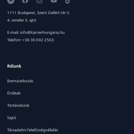
LinkedIn
Facebook
Instagram
YouTube
TikTok
1111 Budapest, Szent Gellért tér 3.
4. emelet 3. ajtó
E-mail: info@karrierhungaria.hu
Telefon: +36 30 692 2563
Rólunk
Bemutatkozás
Értékek
Történetünk
Sajtó
Társadalmi felelősségvállalás