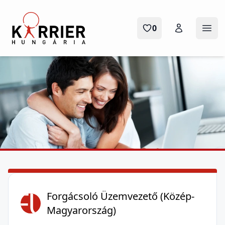
Karrier Hungária
0
Menü
FÜ
Forgácsoló Üzemvezető (Közép-
Magyarország)