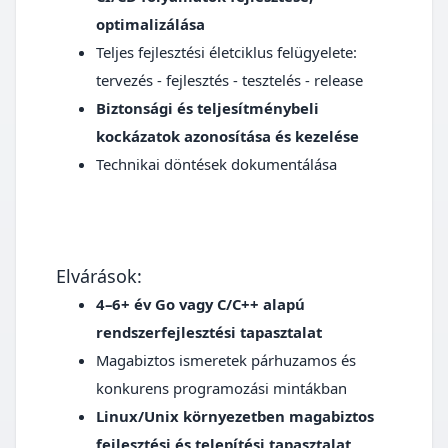
optimalizálása
Teljes fejlesztési életciklus felügyelete:
tervezés - fejlesztés - tesztelés - release
Biztonsági és teljesítménybeli
kockázatok azonosítása és kezelése
Technikai döntések dokumentálása
Elvárások:
4–6+ év Go vagy C/C++ alapú
rendszerfejlesztési tapasztalat
Magabiztos ismeretek párhuzamos és
konkurens programozási mintákban
Linux/Unix környezetben magabiztos
fejlesztési és telepítési tapasztalat