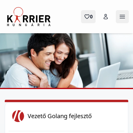
Karrier Hungária
0
Menü
VG
Vezető Golang fejlesztő