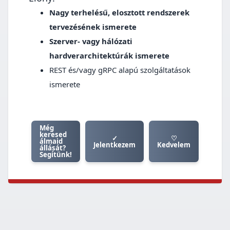
Nagy terhelésű, elosztott rendszerek
tervezésének ismerete
Szerver‑ vagy hálózati
hardverarchitektúrák ismerete
REST és/vagy gRPC alapú szolgáltatások
ismerete
Még
keresed
✓
♡
álmaid
Jelentkezem
Kedvelem
állását?
Segítünk!