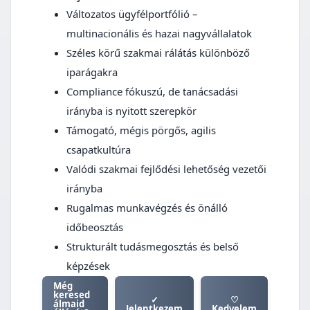
Változatos ügyfélportfólió –
multinacionális és hazai nagyvállalatok
Széles körű szakmai rálátás különböző
iparágakra
Compliance fókuszú, de tanácsadási
irányba is nyitott szerepkör
Támogató, mégis pörgős, agilis
csapatkultúra
Valódi szakmai fejlődési lehetőség vezetői
irányba
Rugalmas munkavégzés és önálló
időbeosztás
Strukturált tudásmegosztás és belső
képzések
Még
keresed
✓
♡
álmaid
Jelentkezem
Kedvelem