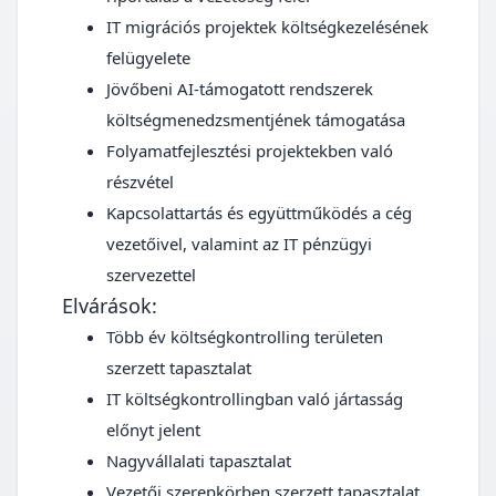
IT migrációs projektek költségkezelésének
felügyelete
Jövőbeni AI-támogatott rendszerek
költségmenedzsmentjének támogatása
Folyamatfejlesztési projektekben való
részvétel
Kapcsolattartás és együttműködés a cég
vezetőivel, valamint az IT pénzügyi
szervezettel
Elvárások:
Több év költségkontrolling területen
szerzett tapasztalat
IT költségkontrollingban való jártasság
előnyt jelent
Nagyvállalati tapasztalat
Vezetői szerepkörben szerzett tapasztalat