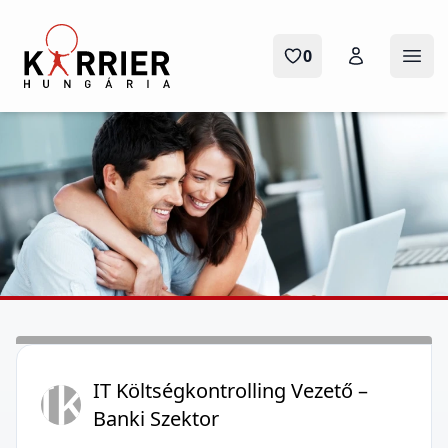
Karrier Hungária
0
Menü
IK
IT Költségkontrolling Vezető –
Banki Szektor