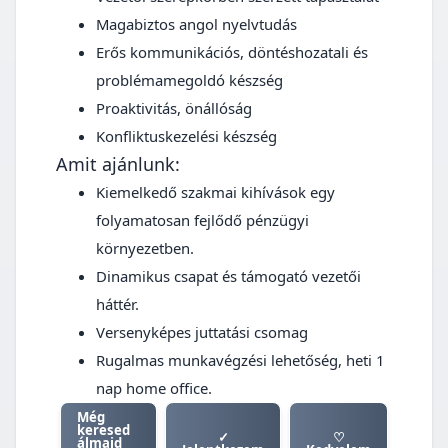
Magabiztos angol nyelvtudás
Erős kommunikációs, döntéshozatali és
problémamegoldó készség
Proaktivitás, önállóság
Konfliktuskezelési készség
Amit ajánlunk:
Kiemelkedő szakmai kihívások egy
folyamatosan fejlődő pénzügyi
környezetben.
Dinamikus csapat és támogató vezetői
háttér.
Versenyképes juttatási csomag
Rugalmas munkavégzési lehetőség, heti 1
nap home office.
Még
keresed
✓
♡
álmaid