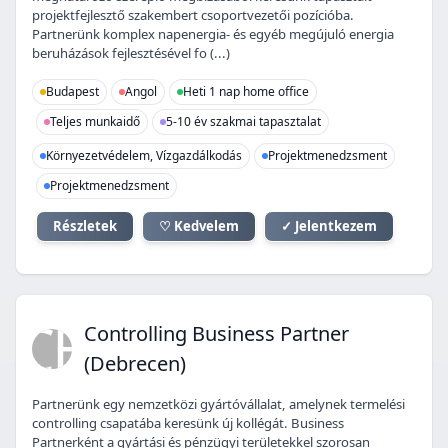
projektfejlesztő szakembert csoportvezetői pozícióba.
Partnerünk komplex napenergia- és egyéb megújuló energia
beruházások fejlesztésével fo (...)
Budapest
Angol
Heti 1 nap home office
Teljes munkaidő
5-10 év szakmai tapasztalat
Környezetvédelem, Vízgazdálkodás
Projektmenedzsment
Projektmenedzsment
Részletek
♡ Kedvelem
✓ Jelentkezem
CB
Controlling Business Partner
(Debrecen)
Partnerünk egy nemzetközi gyártóvállalat, amelynek termelési
controlling csapatába keresünk új kollégát. Business
Partnerként a gyártási és pénzügyi területekkel szorosan