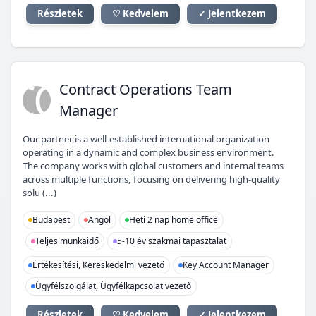
Részletek
♡ Kedvelem
✓ Jelentkezem
CO
Contract Operations Team
Manager
Our partner is a well-established international organization
operating in a dynamic and complex business environment.
The company works with global customers and internal teams
across multiple functions, focusing on delivering high-quality
solu (...)
Budapest
Angol
Heti 2 nap home office
Teljes munkaidő
5-10 év szakmai tapasztalat
Értékesítési, Kereskedelmi vezető
Key Account Manager
Ügyfélszolgálat, Ügyfélkapcsolat vezető
Részletek
♡ Kedvelem
✓ Jelentkezem