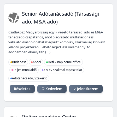
SA
Senior Adótanácsadó (Társasági
adó, M&A adó)
Csatlakozz Magyarország egyik vezető társasági adó és M&A
tanácsadó csapatához, ahol piacvezető multinacionális
vállalatokkal dolgozhatsz együtt komplex, szakmailag kihívást
jelentő projekteken. Lehetőséged lesz valamennyi fő
adónemben elmélyíten (...)
Budapest
Angol
Heti 2 nap home office
Teljes munkaidő
3-5 év szakmai tapasztalat
Adótanácsadó, Szakértő
Részletek
♡ Kedvelem
✓ Jelentkezem
Italian-speaking Order