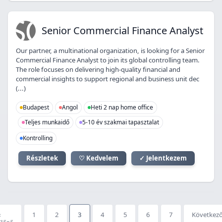
SC
Senior Commercial Finance Analyst
Our partner, a multinational organization, is looking for a Senior
Commercial Finance Analyst to join its global controlling team.
The role focuses on delivering high-quality financial and
commercial insights to support regional and business unit dec
(...)
Budapest
Angol
Heti 2 nap home office
Teljes munkaidő
5-10 év szakmai tapasztalat
Kontrolling
Részletek
♡ Kedvelem
✓ Jelentkezem
«
1
2
3
4
5
6
7
Következ