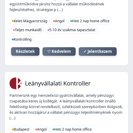
együttműködve járulsz hozzá a vállalat működésének
fejlesztéséhez, stratégiai p (...)
Kelet-Magyarország
Angol
Heti 2 nap home office
Teljes munkaidő
5-10 év szakmai tapasztalat
Kontrolling
Részletek
♡ Kedvelem
✓ Jelentkezem
LK
Leányvállalati Kontroller
Partnerünk egy nemzetközi gyártóvállalat, amely pénzügyi
csapatába keres új kollégát. A leányvállalati kontroller önálló
felelősségi körrel rendelkező, üzletközeli szerepkörben dolgozik,
és aktívan hozzájárul a vállalat pénzügyi teljesítményének nyom
(...)
Budapest
Angol
Heti 2 nap home office