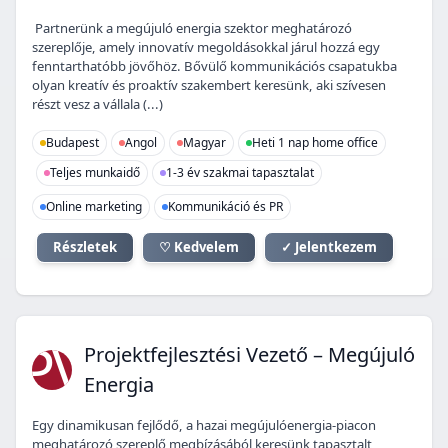
Partnerünk a megújuló energia szektor meghatározó
szereplője, amely innovatív megoldásokkal járul hozzá egy
fenntarthatóbb jövőhöz. Bővülő kommunikációs csapatukba
olyan kreatív és proaktív szakembert keresünk, aki szívesen
részt vesz a vállala (...)
Budapest
Angol
Magyar
Heti 1 nap home office
Teljes munkaidő
1-3 év szakmai tapasztalat
Online marketing
Kommunikáció és PR
Részletek
♡ Kedvelem
✓ Jelentkezem
PV
Projektfejlesztési Vezető – Megújuló
Energia
Egy dinamikusan fejlődő, a hazai megújulóenergia-piacon
meghatározó szereplő megbízásából keresünk tapasztalt