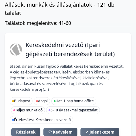
Állások, munkák és állásajánlatok - 121 db
találat
Találatok megjelenítve: 41-60
KV
Kereskedelmi vezető (Ipari
gépészeti berendezések terület)
Stabil, dinamikusan fejlődő vállalat keres kereskedelmi vezetőt.
A cég az épületgépészet területén, elsősorban klíma- és
légtechnikai rendszerek értékesítésével, kivitelezésével,
bérbeadásával és szervizelésével foglalkozik ipari és
kereskedelmi proj (...)
Budapest
Angol
Heti 1 nap home office
Teljes munkaidő
5-10 év szakmai tapasztalat
Értékesítési, Kereskedelmi vezető
Részletek
♡ Kedvelem
✓ Jelentkezem