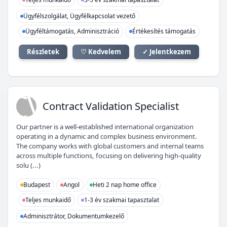
Ügyfélszolgálat, Ügyfélkapcsolat vezető
Ügyféltámogatás, Adminisztráció
Értékesítés támogatás
Részletek
♡ Kedvelem
✓ Jelentkezem
CV
Contract Validation Specialist
Our partner is a well-established international organization
operating in a dynamic and complex business environment.
The company works with global customers and internal teams
across multiple functions, focusing on delivering high-quality
solu (...)
Budapest
Angol
Heti 2 nap home office
Teljes munkaidő
1-3 év szakmai tapasztalat
Adminisztrátor, Dokumentumkezelő