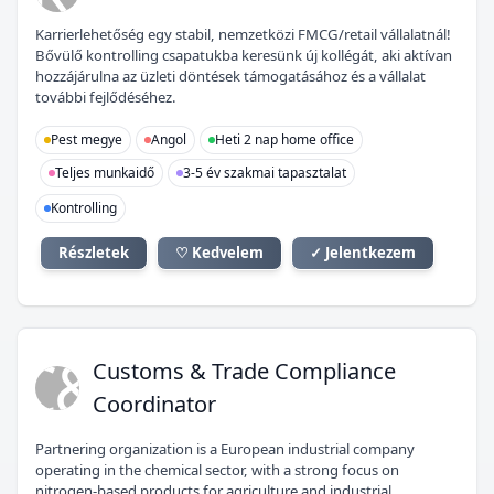
Karrierlehetőség egy stabil, nemzetközi FMCG/retail vállalatnál!
Bővülő kontrolling csapatukba keresünk új kollégát, aki aktívan
hozzájárulna az üzleti döntések támogatásához és a vállalat
további fejlődéséhez.
Pest megye
Angol
Heti 2 nap home office
Teljes munkaidő
3-5 év szakmai tapasztalat
Kontrolling
Részletek
♡ Kedvelem
✓ Jelentkezem
C&
Customs & Trade Compliance
Coordinator
Partnering organization is a European industrial company
operating in the chemical sector, with a strong focus on
nitrogen-based products for agriculture and industrial