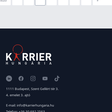
Előző
»
LinkedIn
Facebook
Instagram
YouTube
TikTok
1111 Budapest, Szent Gellért tér 3.
4. emelet 3. ajtó
E-mail: info@karrierhungaria.hu
Telefon: +36 30 692 2563