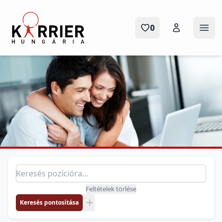
Karrier Hungária
0
Menü
Pozíció keresés
Keresés pozícióra
Feltételek törlése
Keresés pontosítása