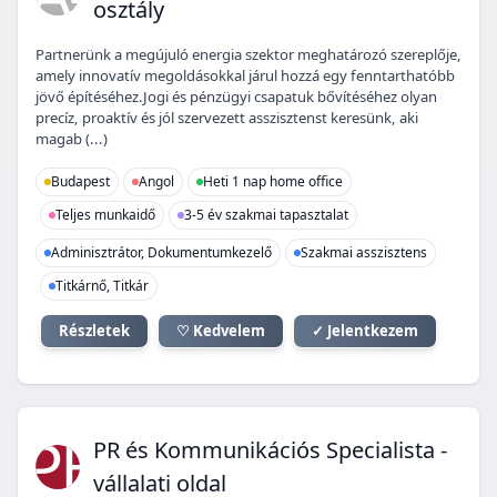
osztály
Partnerünk a megújuló energia szektor meghatározó szereplője,
amely innovatív megoldásokkal járul hozzá egy fenntarthatóbb
jövő építéséhez.Jogi és pénzügyi csapatuk bővítéséhez olyan
precíz, proaktív és jól szervezett asszisztenst keresünk, aki
magab (...)
Budapest
Angol
Heti 1 nap home office
Teljes munkaidő
3-5 év szakmai tapasztalat
Adminisztrátor, Dokumentumkezelő
Szakmai asszisztens
Titkárnő, Titkár
Részletek
♡ Kedvelem
✓ Jelentkezem
PÉ
PR és Kommunikációs Specialista -
vállalati oldal