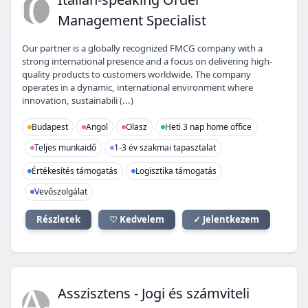
IO
Management Specialist
Our partner is a globally recognized FMCG company with a
strong international presence and a focus on delivering high-
quality products to customers worldwide. The company
operates in a dynamic, international environment where
innovation, sustainabili (...)
Budapest
Angol
Olasz
Heti 3 nap home office
Teljes munkaidő
1-3 év szakmai tapasztalat
Értékesítés támogatás
Logisztika támogatás
Vevőszolgálat
Részletek
♡ Kedvelem
✓ Jelentkezem
A-
Asszisztens - Jogi és számviteli