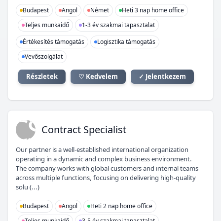
Budapest
Angol
Német
Heti 3 nap home office
Teljes munkaidő
1-3 év szakmai tapasztalat
Értékesítés támogatás
Logisztika támogatás
Vevőszolgálat
Részletek
♡ Kedvelem
✓ Jelentkezem
CS
Contract Specialist
Our partner is a well-established international organization
operating in a dynamic and complex business environment.
The company works with global customers and internal teams
across multiple functions, focusing on delivering high-quality
solu (...)
Budapest
Angol
Heti 2 nap home office
Teljes munkaidő
3-5 év szakmai tapasztalat