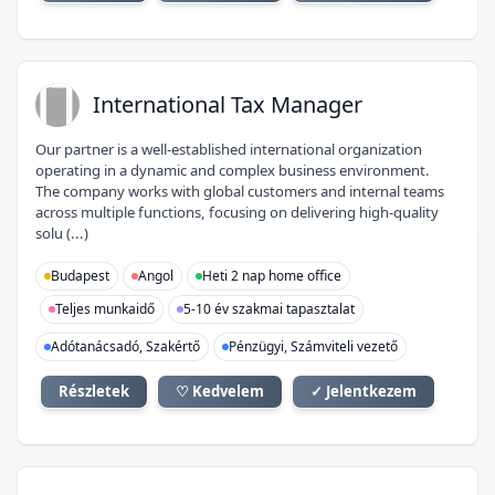
IT
International Tax Manager
Our partner is a well-established international organization
operating in a dynamic and complex business environment.
The company works with global customers and internal teams
across multiple functions, focusing on delivering high-quality
solu (...)
Budapest
Angol
Heti 2 nap home office
Teljes munkaidő
5-10 év szakmai tapasztalat
Adótanácsadó, Szakértő
Pénzügyi, Számviteli vezető
Részletek
♡ Kedvelem
✓ Jelentkezem