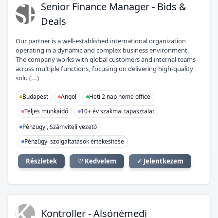
SF
Senior Finance Manager - Bids &
Deals
Our partner is a well-established international organization
operating in a dynamic and complex business environment.
The company works with global customers and internal teams
across multiple functions, focusing on delivering high-quality
solu (...)
Budapest
Angol
Heti 2 nap home office
Teljes munkaidő
10+ év szakmai tapasztalat
Pénzügyi, Számviteli vezető
Pénzügyi szolgáltatások értékesítése
Részletek
♡ Kedvelem
✓ Jelentkezem
K-
Kontroller - Alsónémedi