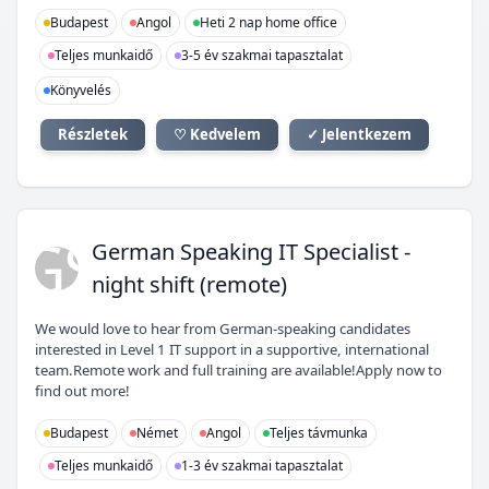
Budapest
Angol
Heti 2 nap home office
Teljes munkaidő
3-5 év szakmai tapasztalat
Könyvelés
Részletek
♡ Kedvelem
✓ Jelentkezem
GS
German Speaking IT Specialist -
night shift (remote)
We would love to hear from German-speaking candidates
interested in Level 1 IT support in a supportive, international
team.Remote work and full training are available!Apply now to
find out more!
Budapest
Német
Angol
Teljes távmunka
Teljes munkaidő
1-3 év szakmai tapasztalat