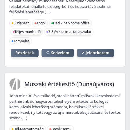
vállalat pénzügyi működéséhez. A szerepkör változatos
feladatokat, önálló felelősségi kört és hosszú távú szakmai
fejlődési lehetősége (...)
Budapest
Angol
Heti 2 nap home office
Teljes munkaidő
3-5 év szakmai tapasztalat
Könyvelés
Részletek
♡ Kedvelem
✓ Jelentkezem
MÉ
Műszaki értékesítő (Dunaújváros)
Több mint 30 éve működő, stabil hátterű műszaki-kereskedelmi
partnerünk dunaújvárosi telephelyére értékesítő kollégát
keres. Kiváló lehetőség számodra, ha műszaki érzékkel
rendelkezel, nyitott vagy az új ismeretek elsajátítására, és fontos
számo (...)
Dél-Magyarország
- egyik sem -