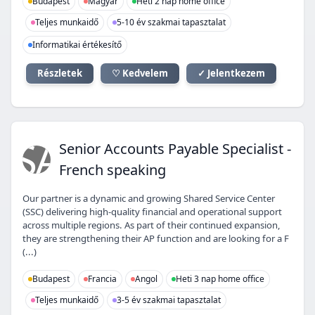
Budapest
Magyar
Heti 2 nap home office
Teljes munkaidő
5-10 év szakmai tapasztalat
Informatikai értékesítő
Részletek
♡ Kedvelem
✓ Jelentkezem
SA
Senior Accounts Payable Specialist -
French speaking
Our partner is a dynamic and growing Shared Service Center
(SSC) delivering high-quality financial and operational support
across multiple regions. As part of their continued expansion,
they are strengthening their AP function and are looking for a F
(...)
Budapest
Francia
Angol
Heti 3 nap home office
Teljes munkaidő
3-5 év szakmai tapasztalat