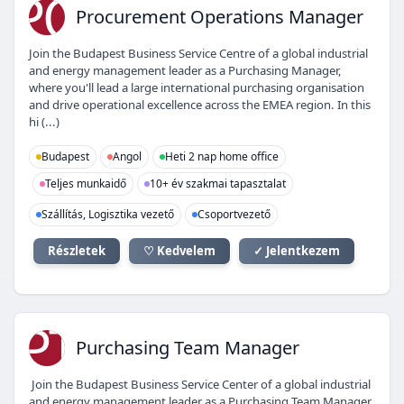
PO
Procurement Operations Manager
Join the Budapest Business Service Centre of a global industrial
and energy management leader as a Purchasing Manager,
where you'll lead a large international purchasing organisation
and drive operational excellence across the EMEA region. In this
hi (...)
Budapest
Angol
Heti 2 nap home office
Teljes munkaidő
10+ év szakmai tapasztalat
Szállítás, Logisztika vezető
Csoportvezető
Részletek
♡ Kedvelem
✓ Jelentkezem
PT
Purchasing Team Manager
Join the Budapest Business Service Center of a global industrial
and energy management leader as a Purchasing Team Manager.