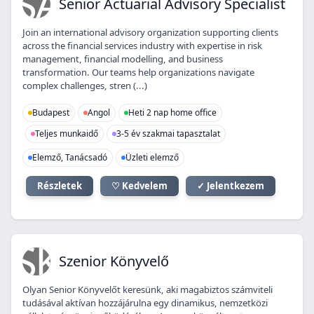
SA
Senior Actuarial Advisory Specialist
Join an international advisory organization supporting clients
across the financial services industry with expertise in risk
management, financial modelling, and business
transformation. Our teams help organizations navigate
complex challenges, stren (...)
Budapest
Angol
Heti 2 nap home office
Teljes munkaidő
3-5 év szakmai tapasztalat
Elemző, Tanácsadó
Üzleti elemző
Részletek
♡ Kedvelem
✓ Jelentkezem
SK
Szenior Könyvelő
Olyan Senior Könyvelőt keresünk, aki magabiztos számviteli
tudásával aktívan hozzájárulna egy dinamikus, nemzetközi