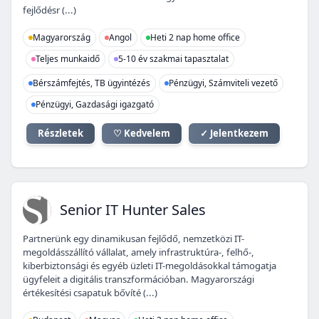
fejlődésr (...)
Magyarország
Angol
Heti 2 nap home office
Teljes munkaidő
5-10 év szakmai tapasztalat
Bérszámfejtés, TB ügyintézés
Pénzügyi, Számviteli vezető
Pénzügyi, Gazdasági igazgató
Részletek
♡ Kedvelem
✓ Jelentkezem
SI
Senior IT Hunter Sales
Partnerünk egy dinamikusan fejlődő, nemzetközi IT-
megoldásszállító vállalat, amely infrastruktúra-, felhő-,
kiberbiztonsági és egyéb üzleti IT-megoldásokkal támogatja
ügyfeleit a digitális transzformációban. Magyarországi
értékesítési csapatuk bővíté (...)