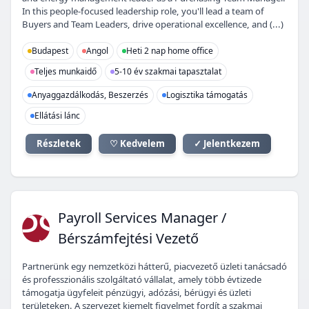
In this people-focused leadership role, you'll lead a team of
Buyers and Team Leaders, drive operational excellence, and (...)
Budapest
Angol
Heti 2 nap home office
Teljes munkaidő
5-10 év szakmai tapasztalat
Anyaggazdálkodás, Beszerzés
Logisztika támogatás
Ellátási lánc
Részletek
♡ Kedvelem
✓ Jelentkezem
PS
Payroll Services Manager /
Bérszámfejtési Vezető
Partnerünk egy nemzetközi hátterű, piacvezető üzleti tanácsadó
és professzionális szolgáltató vállalat, amely több évtizede
támogatja ügyfeleit pénzügyi, adózási, bérügyi és üzleti
területeken. A szervezet kiemelt figyelmet fordít a szakmai