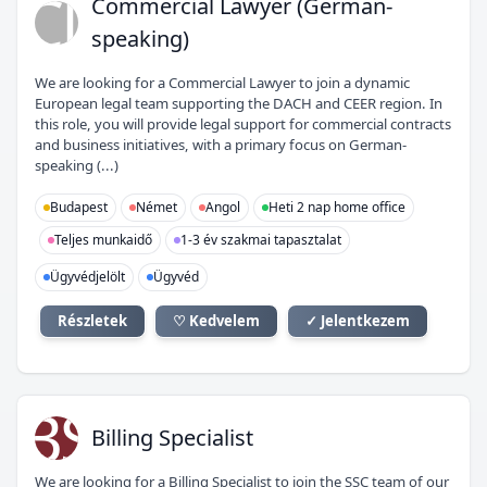
CL
Commercial Lawyer (German-
speaking)
We are looking for a Commercial Lawyer to join a dynamic
European legal team supporting the DACH and CEER region. In
this role, you will provide legal support for commercial contracts
and business initiatives, with a primary focus on German-
speaking (...)
Budapest
Német
Angol
Heti 2 nap home office
Teljes munkaidő
1-3 év szakmai tapasztalat
Ügyvédjelölt
Ügyvéd
Részletek
♡ Kedvelem
✓ Jelentkezem
BS
Billing Specialist
We are looking for a Billing Specialist to join the SSC team of our