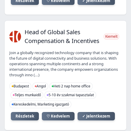
Részletek
♡ Kedvelem
✓ Jelentkezem
HO
Head of Global Sales
Kiemelt
Compensation & Incentives
Join a globally recognized technology company that is shaping
the future of digital connectivity and business solutions. With
operations spanning multiple continents and a strong
international presence, the company empowers organizations
through inno (...)
Budapest
Angol
Heti 2 nap home office
Teljes munkaidő
5-10 év szakmai tapasztalat
Kereskedelmi, Marketing igazgató
Részletek
♡ Kedvelem
✓ Jelentkezem