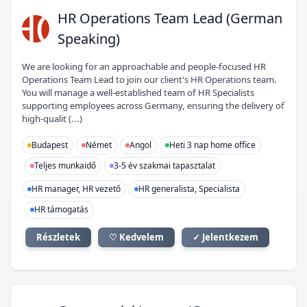
HO
HR Operations Team Lead (German
Speaking)
We are looking for an approachable and people-focused HR
Operations Team Lead to join our client's HR Operations team.
You will manage a well-established team of HR Specialists
supporting employees across Germany, ensuring the delivery of
high-qualit (...)
Budapest
Német
Angol
Heti 3 nap home office
Teljes munkaidő
3-5 év szakmai tapasztalat
HR manager, HR vezető
HR generalista, Specialista
HR támogatás
Részletek
♡ Kedvelem
✓ Jelentkezem