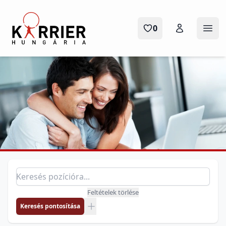
Karrier Hungária
0
Menü
Pozíció keresés
Keresés pozícióra
Feltételek törlése
Keresés pontosítása