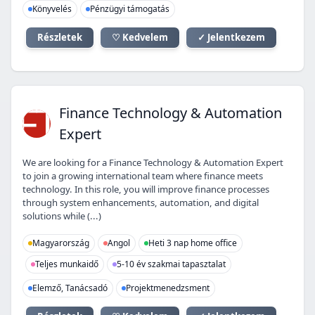
Könyvelés
Pénzügyi támogatás
Részletek
♡ Kedvelem
✓ Jelentkezem
FT
Finance Technology & Automation
Expert
We are looking for a Finance Technology & Automation Expert
to join a growing international team where finance meets
technology. In this role, you will improve finance processes
through system enhancements, automation, and digital
solutions while (...)
Magyarország
Angol
Heti 3 nap home office
Teljes munkaidő
5-10 év szakmai tapasztalat
Elemző, Tanácsadó
Projektmenedzsment