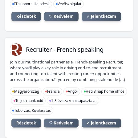
IT support, Helpdesk
Vevőszolgálat
Részletek
♡ Kedvelem
✓ Jelentkezem
R-
Recruiter - French speaking
Join our multinational partner as a French-speaking Recruiter,
where you’ll play a key role in driving end-to-end recruitment
and connecting top talent with exciting career opportunities
across the organization.If you enjoy combining stakeholde (...)
Magyarország
Francia
Angol
Heti 3 nap home office
Teljes munkaidő
1-3 év szakmai tapasztalat
Toborzás, Kiválasztás
Részletek
♡ Kedvelem
✓ Jelentkezem