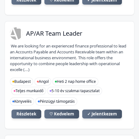
Részletek
♡ Kedvelem
✓ Jelentkezem
AT
AP/AR Team Leader
We are looking for an experienced finance professional to lead
an Accounts Payable and Accounts Receivable team within an
international business environment. This role offers the
opportunity to combine people leadership with operational
excelle (...)
Budapest
Angol
Heti 2 nap home office
Teljes munkaidő
5-10 év szakmai tapasztalat
Könyvelés
Pénzügyi támogatás
Részletek
♡ Kedvelem
✓ Jelentkezem