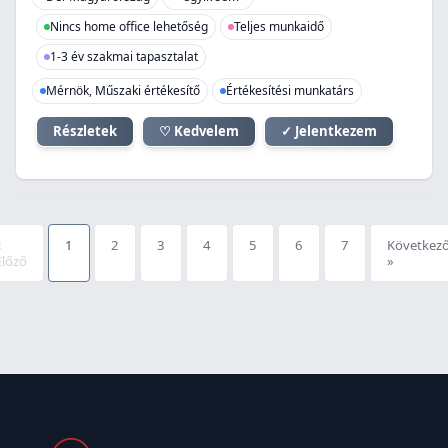
Nincs home office lehetőség
Teljes munkaidő
1-3 év szakmai tapasztalat
Mérnök, Műszaki értékesítő
Értékesítési munkatárs
Részletek
♡ Kedvelem
✓ Jelentkezem
«
1
2
3
4
5
6
7
Következ
Előző
»